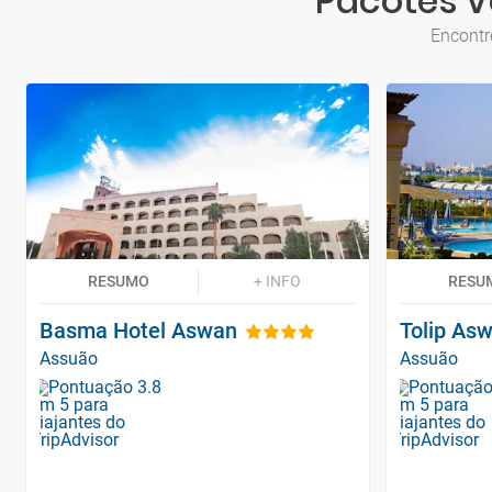
Pacotes V
Encontr
RESUMO
+ INFO
RESU
Basma Hotel Aswan
Tolip As
Assuão
Assuão