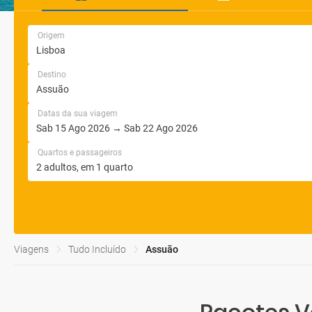
Origem
Destino
Datas da sua viagem
Quartos e passageiros
Viagens
Tudo Incluído
Assuão