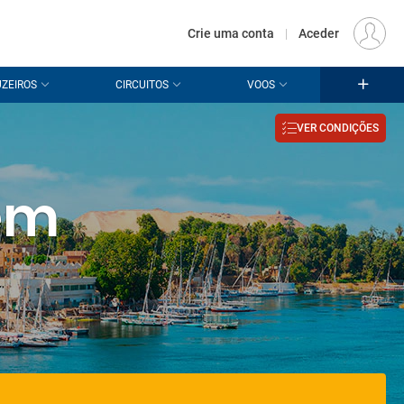
€
Origem
LISBOA (LIS)
PT
EUR
Crie uma conta
|
Aceder
ZEIROS
CIRCUITOS
VOOS
VER CONDIÇÕES
em