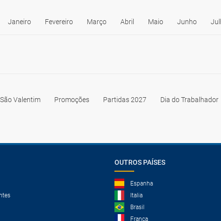
Janeiro
Fevereiro
Março
Abril
Maio
Junho
Jul
São Valentim
Promoções
Partidas 2027
Dia do Trabalhador
OUTROS PAÍSES
Espanha
ntes
Italia
Brasil
França