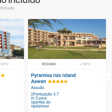
o Incluído
Incluído
 INFO
RESUMO
+ INFO
Pyramisa Isis Island
Aswan
Assuão