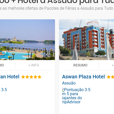
oo + Hotel a Assuão para Tud
e as melhores ofertas de Pacotes de Férias a Assuão para Tudo 
MO
+ INFO
RESUMO
+
wan Hotel
Aswan Plaza Hotel
Assuão