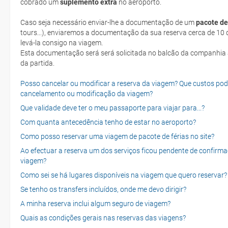
cobrado um
suplemento extra
no aeroporto.
Caso seja necessário enviar-lhe a documentação de um
pacote de
tours...), enviaremos a documentação da sua reserva cerca de 10 d
levá-la consigo na viagem.
Esta documentação será será solicitada no balcão da companhia aéreen ao realizar o check-in no dia
da partida.
Posso cancelar ou modificar a reserva da viagem? Que custos po
cancelamento ou modificação da viagem?
Que validade deve ter o meu passaporte para viajar para...?
Com quanta antecedência tenho de estar no aeroporto?
Como posso reservar uma viagem de pacote de férias no site?
Ao efectuar a reserva um dos serviços ficou pendente de confirma
viagem?
Como sei se há lugares disponíveis na viagem que quero reservar?
Se tenho os transfers incluídos, onde me devo dirigir?
A minha reserva inclui algum seguro de viagem?
Quais as condições gerais nas reservas das viagens?