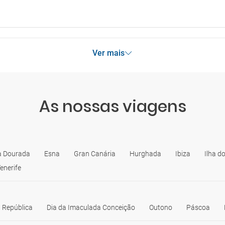
Ver mais
As nossas viagens
a Dourada
Esna
Gran Canária
Hurghada
Ibiza
Ilha do
enerife
 República
Dia da Imaculada Conceição
Outono
Páscoa