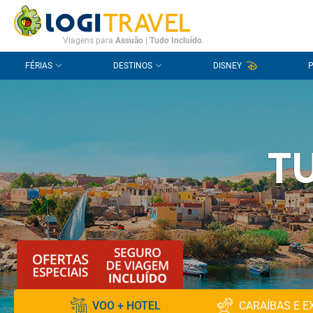
CONTACTO
PERGUNTAS FREQUENTES
Viagens para
Assuão
|
Tudo Incluído
.
FÉRIAS
DESTINOS
DISNEY
T
VOO + HOTEL
CARAÍBAS E E