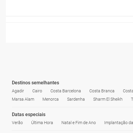
Destinos semelhantes
Agadir
Cairo
Costa Barcelona
Costa Branca
Cost
Marsa Alam
Menorca
Sardenha
Sharm El Sheikh
T
Datas especiais
Verão
Última Hora
Natal e Fim de Ano
Implantação da