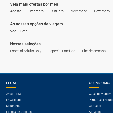
Veja mais ofertas por mês
Agosto
Setembro
Outubro
Novembro
Dezembro
As nossas opções de viagem
Voo + Hotel
Nossas seleções
Especial Adults Only
Especial Famílias
Fim de semana
LEGAL
QUEM SOMOS
Aviso Legal
Guias de Viagem
Privacidade
Perguntas Freque
Segurança
Contacto
Política de Cookies
Afiliados