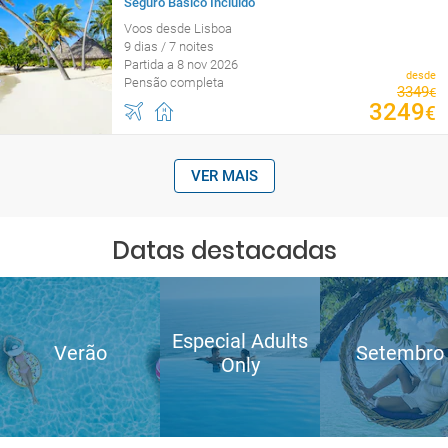
Seguro Básico Incluído
Voos desde Lisboa
9 dias / 7 noites
Partida a 8 nov 2026
desde
Pensão completa
3349
€
3249
€
VER MAIS
Datas destacadas
Especial Adults
Verão
Setembro
Only