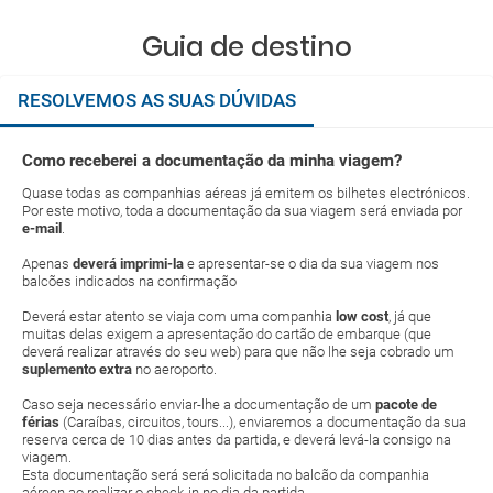
Guia de destino
RESOLVEMOS AS SUAS DÚVIDAS
Como receberei a documentação da minha viagem?
Quase todas as companhias aéreas já emitem os bilhetes electrónicos.
Por este motivo, toda a documentação da sua viagem será enviada por
e-mail
.
Apenas
deverá imprimi-la
e apresentar-se o dia da sua viagem nos
balcões indicados na confirmação
Deverá estar atento se viaja com uma companhia
low cost
, já que
muitas delas exigem a apresentação do cartão de embarque (que
deverá realizar através do seu web) para que não lhe seja cobrado um
suplemento extra
no aeroporto.
Caso seja necessário enviar-lhe a documentação de um
pacote de
férias
(Caraíbas, circuitos, tours...), enviaremos a documentação da sua
reserva cerca de 10 dias antes da partida, e deverá levá-la consigo na
viagem.
Esta documentação será será solicitada no balcão da companhia
aéreen ao realizar o check-in no dia da partida.