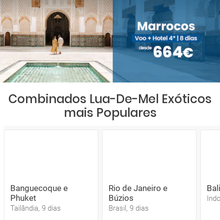
Combinados Lua-De-Mel Exóticos
mais Populares
Banguecoque e
Rio de Janeiro e
Bali
Phuket
Búzios
Indo
Tailândia, 9 dias
Brasil, 9 dias