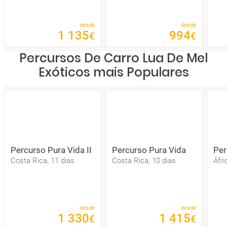
desde
desde
1
135
994
€
€
Percursos De Carro Lua De Mel
Exóticos mais Populares
Percurso Pura Vida II
Percurso Pura Vida
Per
Costa Rica, 11 dias
Costa Rica, 10 dias
Áfri
desde
desde
1
330
1
415
€
€