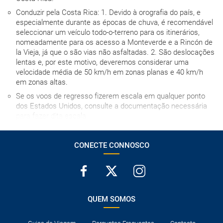
Conduzir pela Costa Rica: 1. Devido à orografia do país, e
especialmente durante as épocas de chuva, é recomendável
seleccionar um veículo todo-o-terreno para os itinerários,
nomeadamente para os acesso a Monteverde e a Rincón de
la Vieja, já que o são vias não asfaltadas. 2. São deslocações
lentas e, por este motivo, deveremos considerar uma
velocidade média de 50 km/h em zonas planas e 40 km/h
em zonas altas.
Se os voos de regresso fizerem escala em qualquer ponto
dos Estados Unidos, consulte a documentação necessária
para fazer dita escala.
Geralmente em Costa Rica o alojamento em quartos triplos
está dividido em duas camas de casal ou numa cama de
CONECTE CONNOSCO
casal e uma cama de solteiro, e o alojamento quádruplo em
duas camas de casal.
O seguro de viagem com as seguintes coberturas é
obrigatório: $50.000 em despesas médicas e $2.000 em
custos de quarentena.
QUEM SOMOS
A hora de entrada no hotel no dia da chegada depende de
cada estabelecimento, mas em caso algum será antes das