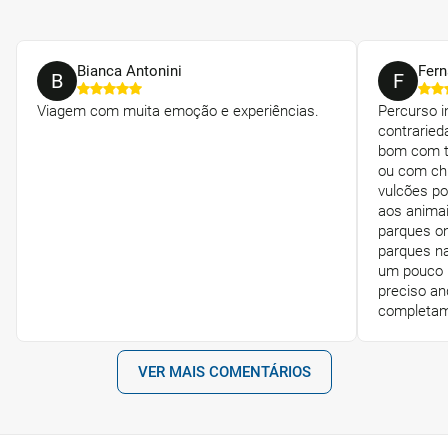
Bianca Antonini
Fern
B
F
Viagem com muita emoção e experiências.
Percurso 
contraried
bom com 
ou com chu
vulcões po
aos animai
parques o
parques na
um pouco 
preciso a
completame
VER MAIS COMENTÁRIOS