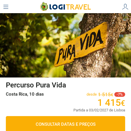
Percurso Pura Vida
Costa Rica, 10 dias
1
515
desde
7
€
1
415
€
Partida a 03/02/2027 de Lisboa
CONSULTAR DATAS E PREÇOS