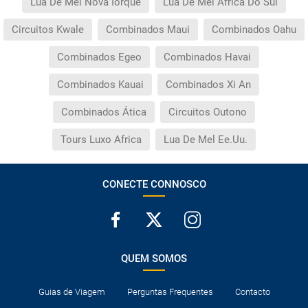
Lua De Mel Nova Iorque
Lua De Mel África Do Sul
Circuitos Kwale
Combinados Maui
Combinados Oahu
Combinados Egeo
Combinados Havai
Combinados Kauai
Combinados Xi An
Combinados Ática
Circuitos Outono
Tours Luxo Africa
Lua De Mel Ee.Uu.
CONECTE CONNOSCO
QUEM SOMOS
Guias de Viagem
Perguntas Frequentes
Contacto