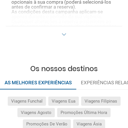
opcionais à sua compra (poderá selecioná-los
antes de confirmar a reserva).
As condições desta campanha aplicam-se
apenas durante o período da sua vigência.
Quaisquer alterações à reserva posteriores ao
fim da campanha ficam excluídas das condições
promocionais anteriormente mencionadas.
Desconto não acumulável.
Os nossos destinos
AS MELHORES EXPERIÊNCIAS
EXPERIÊNCIAS REL
Viagens Funchal
Viagens Eua
Viagens Filipinas
Viagens Agosto
Promoções Última Hora
Promoções De Verão
Viagens Ásia