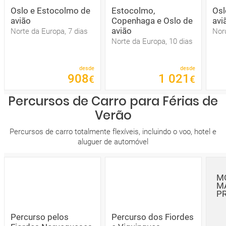
Oslo e Estocolmo de
Estocolmo,
Osl
avião
Copenhaga e Oslo de
avi
avião
Norte da Europa, 7 dias
Nor
Norte da Europa, 10 dias
desde
desde
908
1
021
€
€
Percursos de Carro para Férias de
Verão
Percursos de carro totalmente flexíveis, incluindo o voo, hotel e
aluguer de automóvel
M
M
P
Percurso pelos
Percurso dos Fiordes