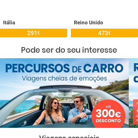
Itália
Reino Unido
291
473
€
€
Pode ser do seu interesse