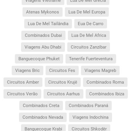
Viagens Vietname
Lua De Mel Grécia
Atenas Mykonos
Lua De Mel Europa
Lua De Mel Tailândia
Eua De Carro
Combinados Dubai
Lua De Mel Africa
Viagens Abu Dhabi
Circuitos Zanzíbar
Banguecoque Phuket
Tenerife Fuerteventura
Viagens Bric
Circuitos Fes
Viagens Magreb
Circuitos Amber
Circuitos Krujë
Combinados Roma
Circuitos Verão
Circuitos Aarhus
Combinados Ibiza
Combinados Creta
Combinados Paraná
Combinados Nevada
Viagens Indochina
Banguecoque Krabi
Circuitos Shkodër