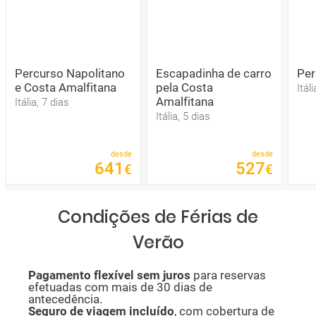
Percurso Napolitano
Escapadinha de carro
Per
e Costa Amalfitana
pela Costa
Itál
Amalfitana
Itália, 7 dias
Itália, 5 dias
desde
desde
641
527
€
€
Condições de Férias de
Verão
P
agamento flexível sem juros
para reservas
efetuadas com mais de 30 dias de
antecedência.
Seguro de viagem incluído
, com cobertura de