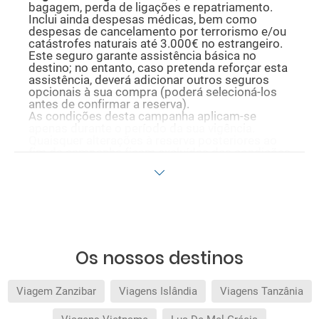
bagagem, perda de ligações e repatriamento.
Inclui ainda despesas médicas, bem como
despesas de cancelamento por terrorismo e/ou
catástrofes naturais até 3.000€ no estrangeiro.
Este seguro garante assistência básica no
destino; no entanto, caso pretenda reforçar esta
assistência, deverá adicionar outros seguros
opcionais à sua compra (poderá selecioná-los
antes de confirmar a reserva).
As condições desta campanha aplicam-se
apenas durante o período da sua vigência.
Quaisquer alterações à reserva posteriores ao
fim da campanha ficam excluídas das condições
promocionais anteriormente mencionadas.
Desconto não acumulável.
Os nossos destinos
Viagem Zanzibar
Viagens Islândia
Viagens Tanzânia