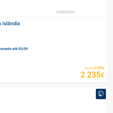
ITINERÁRIO
 Islândia
esconto até 02/09
2
335
€
desde
2
235
€