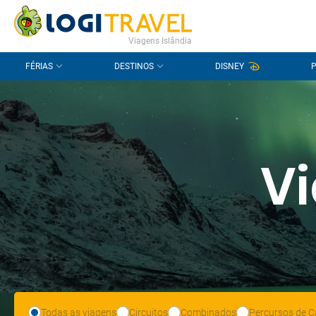
CONTACTO
PERGUNTAS FREQUENTES
Viagens Islândia
FÉRIAS
DESTINOS
DISNEY
Vi
Todas as viagens
Circuitos
Combinados
Percursos de C