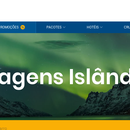
PROMOÇÕES
PACOTES
HOTÉIS
CRU
agens Islân
arro