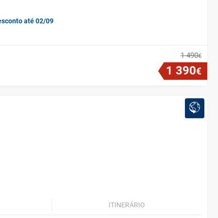
esconto até 02/09
1
490
€
1
390
€
ITINERÁRIO