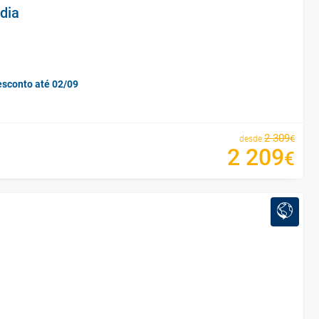
ndia
esconto até 02/09
2
309
€
desde
2
209
€