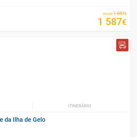
1
687
€
desde
1
587
€
ITINERÁRIO
e da Ilha de Gelo