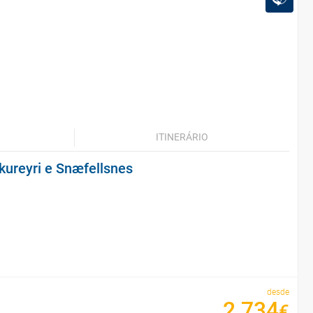
ITINERÁRIO
Akureyri e Snæfellsnes
desde
2
734
€