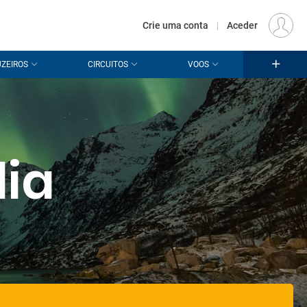
€
Origem
LISBOA (LIS)
PT
EUR
Crie uma conta
|
Aceder
ZEIROS
CIRCUITOS
VOOS
dia