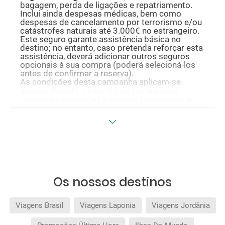
bagagem, perda de ligações e repatriamento.
Inclui ainda despesas médicas, bem como
despesas de cancelamento por terrorismo e/ou
catástrofes naturais até 3.000€ no estrangeiro.
Este seguro garante assistência básica no
destino; no entanto, caso pretenda reforçar esta
assistência, deverá adicionar outros seguros
opcionais à sua compra (poderá selecioná-los
antes de confirmar a reserva).
As condições desta campanha aplicam-se
apenas durante o período da sua vigência.
Quaisquer alterações à reserva posteriores ao
fim da campanha ficam excluídas das condições
promocionais anteriormente mencionadas.
Desconto não acumulável.
Os nossos destinos
Viagens Brasil
Viagens Laponia
Viagens Jordânia