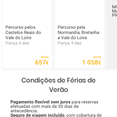
M
M
P
Percurso pelos
Percurso pela
Castelos Reais do
Normandia, Bretanha
Vale do Loire
e Vale do Loire
França, 6 dias
França, 9 dias
desde
desde
657
1
058
€
€
Condições de Férias de
Verão
P
agamento flexível sem juros
para reservas
efetuadas com mais de 30 dias de
antecedência.
Seguro de viagem incluído
, com cobertura de