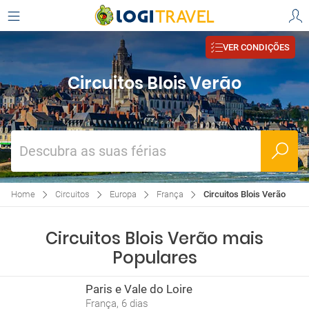
VER CONDIÇÕES
Circuitos Blois Verão
Descubra as suas férias
Home
Circuitos
Europa
França
Circuitos Blois Verão
Circuitos Blois Verão mais
Populares
Paris e Vale do Loire
França, 6 dias