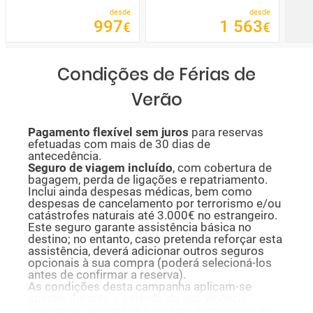
desde
desde
997
1
563
€
€
Condições de Férias de
Verão
P
agamento flexível sem juros
para reservas
efetuadas com mais de 30 dias de
antecedência.
Seguro de viagem incluído
, com cobertura de
bagagem, perda de ligações e repatriamento.
Inclui ainda despesas médicas, bem como
despesas de cancelamento por terrorismo e/ou
catástrofes naturais até 3.000€ no estrangeiro.
Este seguro garante assistência básica no
destino; no entanto, caso pretenda reforçar esta
assistência, deverá adicionar outros seguros
opcionais à sua compra (poderá selecioná-los
antes de confirmar a reserva).
As condições desta campanha aplicam-se
apenas durante o período da sua vigência.
Quaisquer alterações à reserva posteriores ao