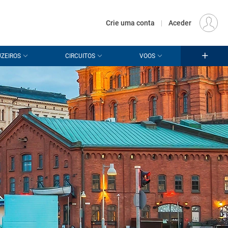
€
Origem
LISBOA (LIS)
PT
EUR
Crie uma conta
|
Aceder
ZEIROS
CIRCUITOS
VOOS