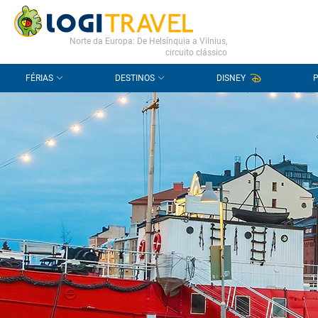
CONTACTO
PERGUNTAS FREQUENTES
Norte da Europa: De Helsínquia a Vilnius,
circuito clássico
FÉRIAS
DESTINOS
DISNEY