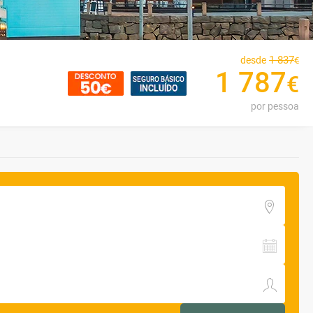
1
837
desde
€
1
787
€
por pessoa