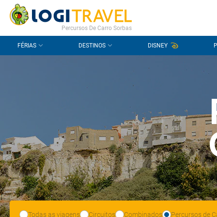
CONTACTO
PERGUNTAS FREQUENTES
Percursos De Carro Sorbas
FÉRIAS
DESTINOS
DISNEY
Todas as viagens
Circuitos
Combinados
Percursos de C