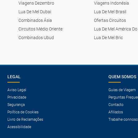
Viagens Dezembro
Viagens Indonésia
Lua De Mel Dubai
Lua De Mel Brasil
Combinados Ásia
Ofertas Circuitos
Circuitos Médio Oriente
Lua De Mel América Do
Combinados Ubud
Lua De Mel Bric
LEGAL
QUEM SOMOS
Aviso Legal
Guias de Viagem
Privacidade
Perguntas Freque
Segurança
Contacto
Política de Cookies
Afiliados
Livro de Reclamações
Trabalhe connosc
Acessibilidade