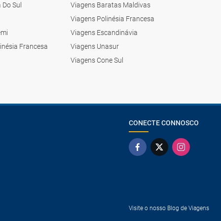
 Do Sul
Viagens Baratas Maldivas
a
Viagens Polinésia Francesa
emi
Viagens Escandinávia
inésia Francesa
Viagens Unasur
Viagens Cone Sul
CONECTE CONNOSCO
Visite o nosso Blog de Viagens