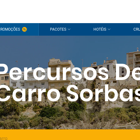
PROMOÇÕES
PACOTES
HOTÉIS
CRU
Percursos D
Carro Sorba
arro