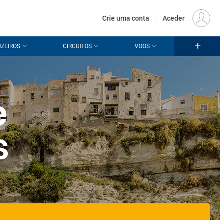
€
Origem
LISBOA (LIS)
PT
EUR
Crie uma conta
|
Aceder
ZEIROS
CIRCUITOS
VOOS
e
s