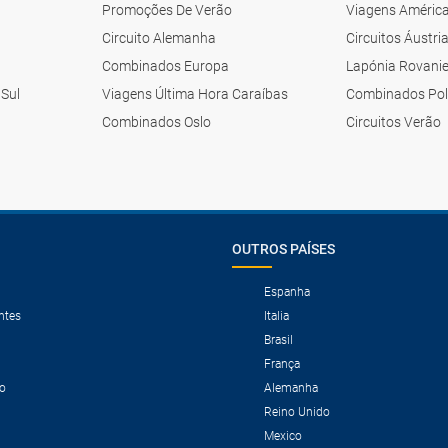
Promoções De Verão
Viagens América
Circuito Alemanha
Circuitos Áustri
Combinados Europa
Lapónia Rovani
 Sul
Viagens Última Hora Caraíbas
Combinados Pol
Combinados Oslo
Circuitos Verão
OUTROS PAÍSES
Espanha
ntes
Italia
Brasil
França
o
Alemanha
Reino Unido
Mexico