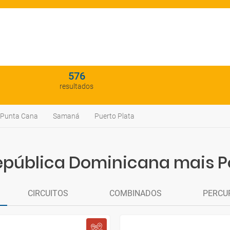
576
resultados
Punta Cana
Samaná
Puerto Plata
República Dominicana mais P
CIRCUITOS
COMBINADOS
PERCU