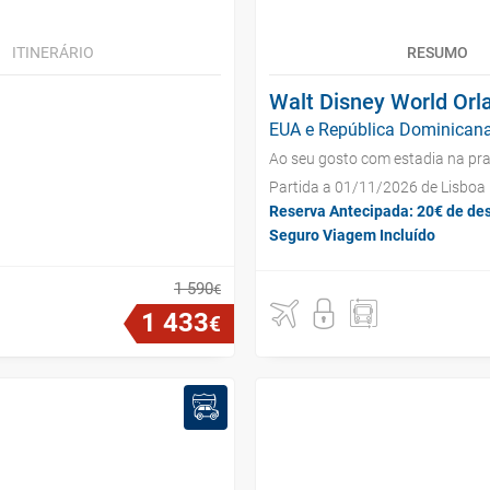
ITINERÁRIO
RESUMO
Walt Disney World Orl
EUA e República Dominicana
Ao seu gosto com estadia na pra
Partida a 01/11/2026 de Lisboa
Reserva Antecipada: 20€ de de
Seguro Viagem Incluído
1
590
€
1
433
€