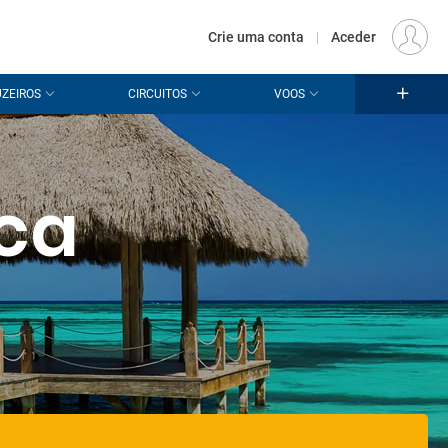
€
Origem
LISBOA (LIS)
PT
EUR
Crie uma conta
|
Aceder
ZEIROS
CIRCUITOS
VOOS
ica
a