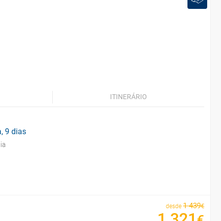
ITINERÁRIO
, 9 dias
ia
1
439
€
desde
1
321
€