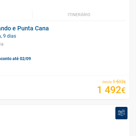
ITINERÁRIO
ando e Punta Cana
, 9 dias
ia
sconto até 02/09
1
512
€
desde
1
492
€