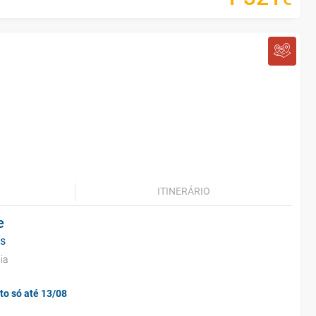
ITINERÁRIO
e
as
ia
to só até 13/08