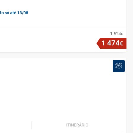
to só até 13/08
1
524
€
1
474
€
ITINERÁRIO