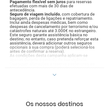
P
agamento flexível sem juros
para reservas
efetuadas com mais de 30 dias de
antecedência.
Seguro de viagem incluído
, com cobertura de
bagagem, perda de ligações e repatriamento.
Inclui ainda despesas médicas, bem como
despesas de cancelamento por terrorismo e/ou
catástrofes naturais até 3.000€ no estrangeiro.
Este seguro garante assistência básica no
destino; no entanto, caso pretenda reforçar esta
assistência, deverá adicionar outros seguros
opcionais à sua compra (poderá selecioná-los
antes de confirmar a reserva).
As condições desta campanha aplicam-se
apenas durante o período da sua vigência.
Quaisquer alterações à reserva posteriores ao
fim da campanha ficam excluídas das condições
promocionais anteriormente mencionadas.
Desconto não acumulável.
Os nossos destinos