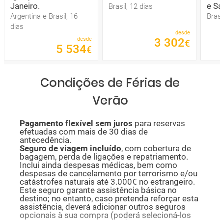
Janeiro.
e S
Brasil, 12 dias
Argentina e Brasil, 16
Bras
dias
desde
desde
3
302
€
5
534
€
Condições de Férias de
Verão
P
agamento flexível sem juros
para reservas
efetuadas com mais de 30 dias de
antecedência.
Seguro de viagem incluído
, com cobertura de
bagagem, perda de ligações e repatriamento.
Inclui ainda despesas médicas, bem como
despesas de cancelamento por terrorismo e/ou
catástrofes naturais até 3.000€ no estrangeiro.
Este seguro garante assistência básica no
destino; no entanto, caso pretenda reforçar esta
assistência, deverá adicionar outros seguros
opcionais à sua compra (poderá selecioná-los