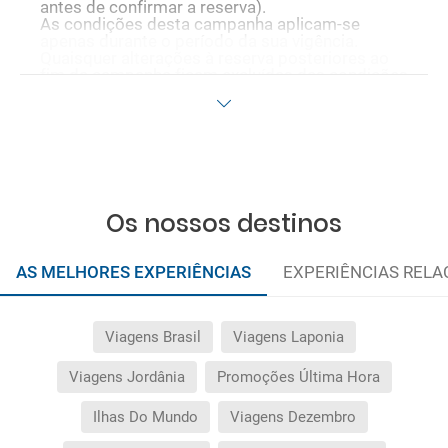
antes de confirmar a reserva).
As condições desta campanha aplicam-se
apenas durante o período da sua vigência.
Quaisquer alterações à reserva posteriores ao
fim da campanha ficam excluídas das condições
promocionais anteriormente mencionadas.
Desconto não acumulável.
Os nossos destinos
AS MELHORES EXPERIÊNCIAS
EXPERIÊNCIAS REL
Viagens Brasil
Viagens Laponia
Viagens Jordânia
Promoções Última Hora
Ilhas Do Mundo
Viagens Dezembro