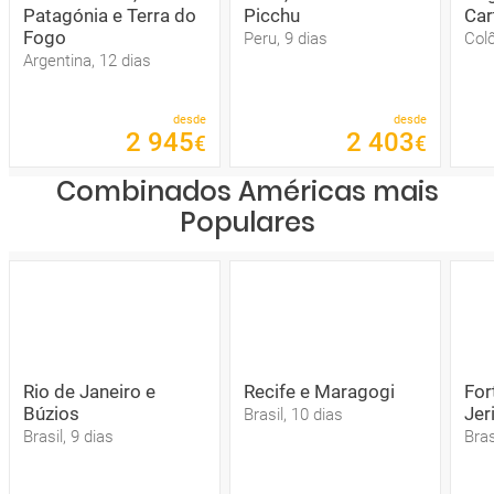
Patagónia e Terra do
Picchu
Car
Fogo
Peru, 9 dias
Col
Argentina, 12 dias
desde
desde
2
945
2
403
€
€
Combinados Américas mais
Populares
Rio de Janeiro e
Recife e Maragogi
For
Búzios
Jer
Brasil, 10 dias
Brasil, 9 dias
Bras