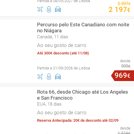
Partida a 08/05/2027 de Lisboa
2
397
€
2
197
€
Percurso pelo Este Canadiano com noite
no Niágara
Canadá, 11 dias
Ao seu gosto de carro
Até 300€ desconto (até 11/08)
desde
999
€
Partida a 21/09/2026 de Lisboa
969
€
Rota 66, desde Chicago até Los Angeles
e San Francisco
EUA, 18 dias
Ao seu gosto de carro
Reserva Antecipada: 20€ de desconto até 02/09
desde
1
516
€