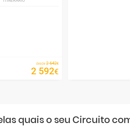
ITINERÁRIO
2
642
€
desde
2
592
€
elas quais o seu Circuito co