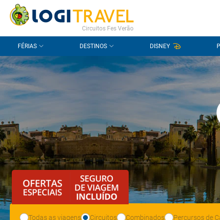
CONTACTO
PERGUNTAS FREQUENTES
Circuitos Fes Verão
FÉRIAS
DESTINOS
DISNEY
Todas as viagens
Circuitos
Combinados
Percursos de C