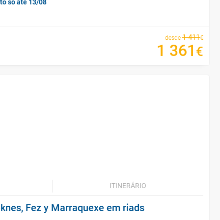
to só até 13/08
1
411
€
desde
1
361
€
ITINERÁRIO
knes, Fez y Marraquexe em riads