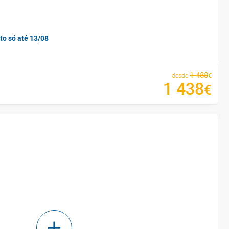
to só até 13/08
1
488
€
desde
1
438
€