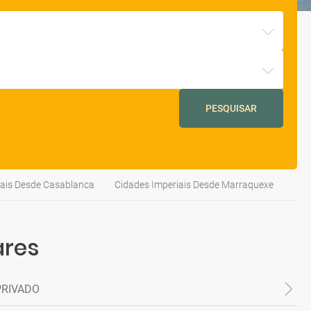
PESQUISAR
iais Desde Casablanca
Cidades Imperiais Desde Marraquexe
ares
PRIVADO