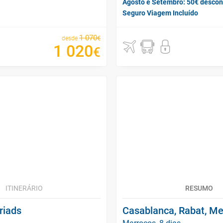
Agosto e Setembro: 50€ descon
Seguro Viagem Incluído
1
070
€
desde
1
020
€
ITINERÁRIO
RESUMO
riads
Casablanca, Rabat, Me