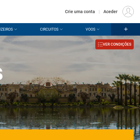
€
Origem
LISBOA (LIS)
PT
EUR
Crie uma conta
|
Aceder
ZEIROS
CIRCUITOS
VOOS
VER CONDIÇÕES
s