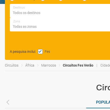
Destinos
Zona
Fes
A pesquisa inclui
:
Circuitos
África
Marrocos
Circuitos Fes Verão
Cidade
Cir
POPUL