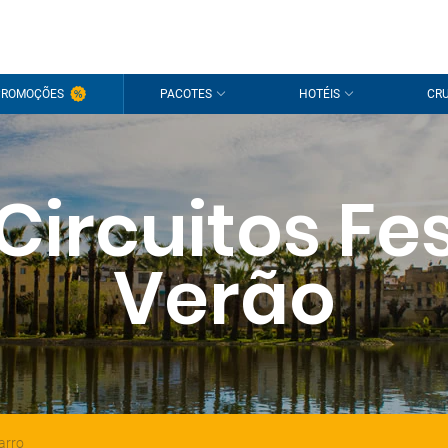
PROMOÇÕES
PACOTES
HOTÉIS
CRU
Circuitos Fe
Verão
arro