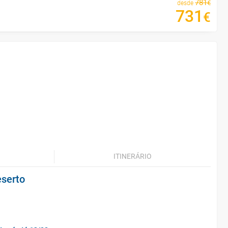
781
€
desde
731
€
ITINERÁRIO
eserto