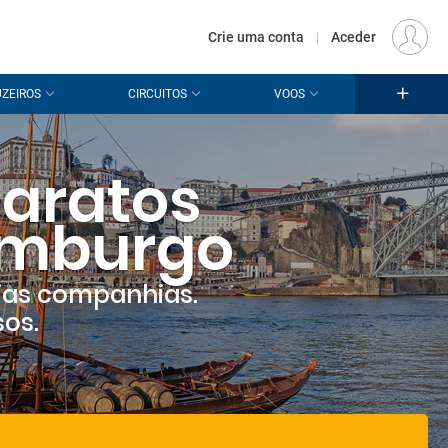
€
Origem
LISBOA (LIS)
PT
EUR
Crie uma conta
|
Aceder
ZEIROS
CIRCUITOS
VOOS
aratos
emburgo
ias companhias.
sos.