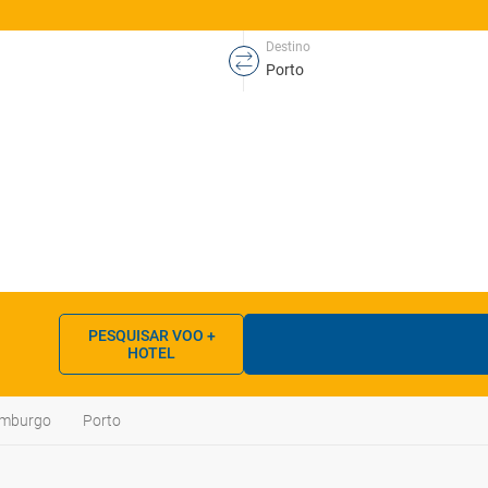
Destino
PESQUISAR VOO +
HOTEL
emburgo
Porto