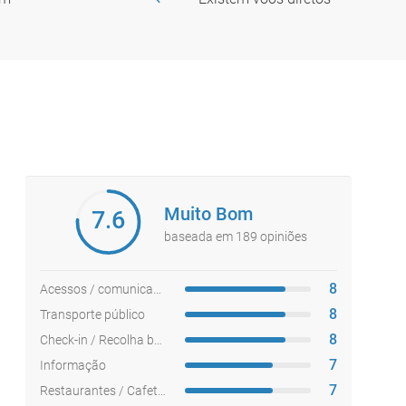
Muito Bom
7.6
baseada em 189 opiniões
8
Acessos / comunicações
8
Transporte público
8
Check-in / Recolha bagagem
7
Informação
7
Restaurantes / Cafetarias