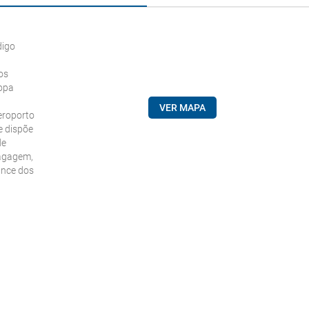
digo
os
ropa
VER MAPA
Aeroporto
e dispõe
de
bagagem,
ance dos