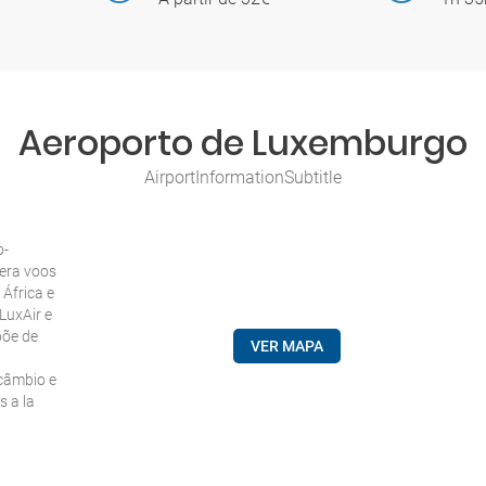
Aeroporto de Luxemburgo
AirportInformationSubtitle
o-
pera voos
 África e
LuxAir e
põe de
VER MAPA
 câmbio e
s a la