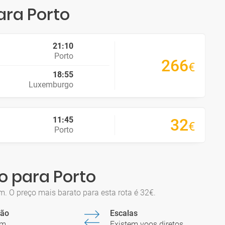
ara Porto
21:10
Porto
266
€
18:55
Luxemburgo
11:45
32
€
Porto
o para Porto
 O preço mais barato para esta rota é 32€.
ção
Escalas
5m
Existem voos diretos