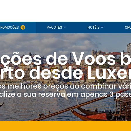
PROMOÇÕES
PACOTES
HOTÉIS
CRU
ções de Voos b
orto desde Lux
s melhores preços ao combinar vár
alize a sua reserva em apenas 3 pas