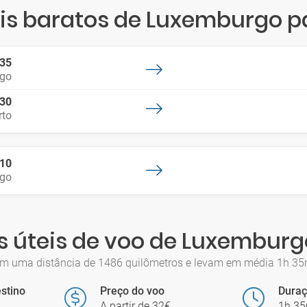
s baratos de Luxemburgo p
:35
go
:30
rto
:10
go
 úteis de voo de Luxemburg
m uma distância de 1486 quilômetros e levam em média 1h 35m.
stino
Preço do voo
Dura
A partir de 32€
1h 3