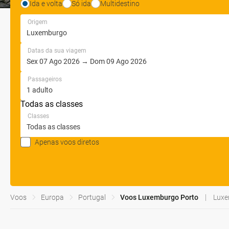
Ida e volta
Só ida
Multidestino
Origem
Datas da sua viagem
Passageiros
Todas as classes
Classes
Apenas voos diretos
Voos
Europa
Portugal
Voos Luxemburgo Porto
Lux