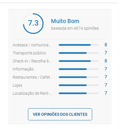
Muito Bom
7.3
baseada em 4674 opiniões
8
Acessos / comunicações
7
Transporte público
8
Check-in / Recolha bagagem
7
Informação
7
Restaurantes / Cafetarias
7
Lojas
7
Localização de Rent-a-car
VER OPINIÕES DOS CLIENTES