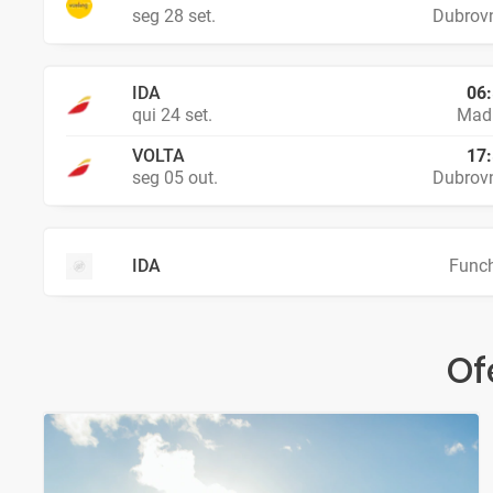
seg 28 set.
Dubrov
IDA
06
qui 24 set.
Madr
VOLTA
17
seg 05 out.
Dubrov
IDA
Func
Of