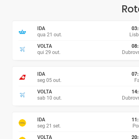
Rot
IDA
03
qua 21 out.
Lis
VOLTA
08
qui 29 out.
Dubrov
IDA
07
seg 05 out.
F
VOLTA
14
sab 10 out.
Dubrov
IDA
11
seg 21 set.
Po
VOLTA
20