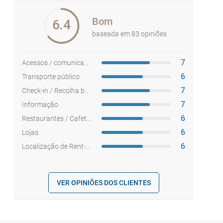
Bom
6.4
baseada em 83 opiniões
7
Acessos / comunicações
6
Transporte público
7
Check-in / Recolha bagagem
7
Informação
6
Restaurantes / Cafetarias
6
Lojas
6
Localização de Rent-a-car
VER OPINIÕES DOS CLIENTES