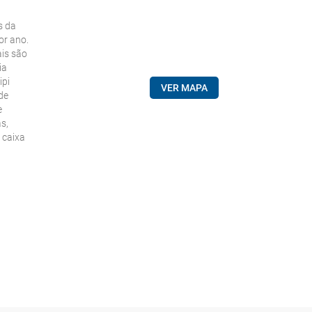
s da
or ano.
ais são
ia
ipi
VER MAPA
de
e
s,
, caixa