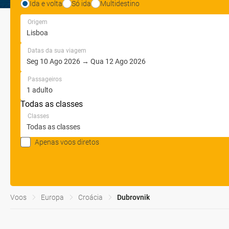
Ida e volta
Só ida
Multidestino
Origem
Datas da sua viagem
Passageiros
Todas as classes
Classes
Apenas voos diretos
Voos
Europa
Croácia
Dubrovnik