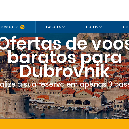
PROMOÇÕES
PACOTES
HOTÉIS
CRU
Ofertas de voo
baratos para
Dubrovnik
nalize a sua reserva em apenas 3 pas