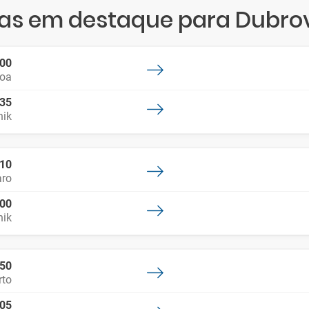
as em destaque para Dubro
:00
boa
:35
nik
:10
aro
:00
nik
:50
rto
:05