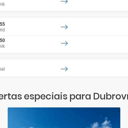
nik
:55
id
:50
nik
hal
ertas especiais para Dubrov