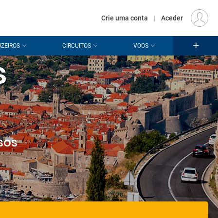
€
Origem
LISBOA (LIS)
PT
EUR
Crie uma conta
|
Aceder
ZEIROS
CIRCUITOS
VOOS
s
sos