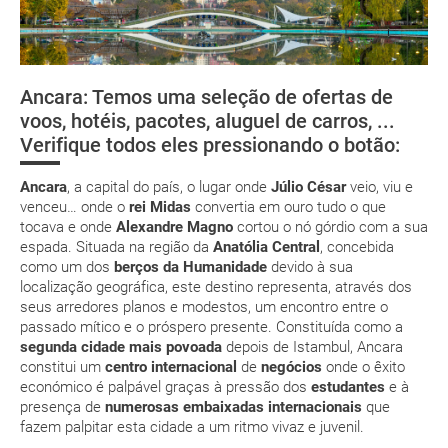
e-mail
Telefones de interesse
deverá imprimi-la
Documentação necessária
low cost
Ancara: Temos uma seleção de ofertas de
Embaixadas e consulados
Oludeniz, praias
Éfeso
O Castelo de
voos, hotéis, pacotes, aluguel de carros, ...
de filme na
Pamukkale
suplemento extra
Verifique todos eles pressionando o botão:
Moedas e tipos de câmbios
Turquia
pacote de
férias
Ancara
, a capital do país, o lugar onde
Júlio César
veio, viu e
venceu… onde o
rei Midas
convertia em ouro tudo o que
tocava e onde
Alexandre Magno
cortou o nó górdio com a sua
espada. Situada na região da
Anatólia Central
, concebida
como um dos
berços da Humanidade
devido à sua
localização geográfica, este destino representa, através dos
Posso cancelar ou modificar a reserva da viagem?
seus arredores planos e modestos, um encontro entre o
Que custos podem ser originados por um
passado mítico e o próspero presente. Constituída como a
cancelamento ou modificação da viagem?
segunda cidade mais povoada
depois de Istambul, Ancara
constitui um
centro internacional
de
negócios
onde o êxito
económico é palpável graças à pressão dos
estudantes
e à
Que validade deve ter o meu passaporte para viajar
presença de
numerosas embaixadas internacionais
que
para...?
fazem palpitar esta cidade a um ritmo vivaz e juvenil.