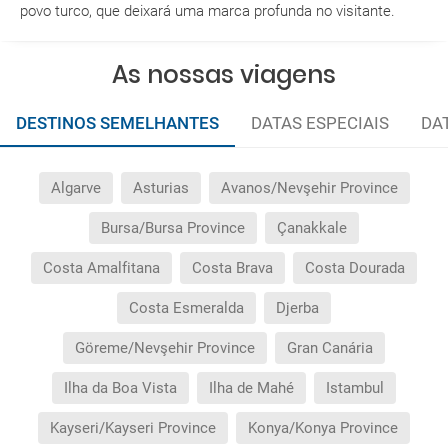
Quais as condições gerais nas reservas das
povo turco, que deixará uma marca profunda no visitante.
viagens?
As nossas viagens
Quais as taxas de entrada e saída do país se viajo
para a América?
DESTINOS SEMELHANTES
DATAS ESPECIAIS
DA
Que devo fazer se o transfer contratado do
aeroporto para o hotel, ou vice-versa, não aparece?
Algarve
Asturias
Avanos/Nevşehir Province
Bursa/Bursa Province
Çanakkale
Necessito visto para poder ir a...?
Costa Amalfitana
Costa Brava
Costa Dourada
Por que me aparece o preço de uma criança igual
que o preço dum adulto?
Costa Esmeralda
Djerba
Göreme/Nevşehir Province
Gran Canária
Quantas vezes devo imprimir o voucher dos
transfers?
Ilha da Boa Vista
Ilha de Mahé
Istambul
Kayseri/Kayseri Province
Konya/Konya Province