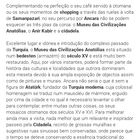
Complementando na perfeição o seu café servido à otomana
Com quanta antecedência tenho de estar no
ou os seus momentos de
shopping
a través das ruelas à volta
aeroporto?
de
Samanpazari
, no seu percurso por
Ancara
não se podem
esquecer as três jóias da coroa: o
Museu das Civilizações
Como posso reservar uma viagem de pacote de
Anatólias
, o
Anir Kabir
e a
cidadela
.
férias no site?
Excelente lugar e idónea e introdução do complexo passado
da
Turquia
, o
Museu das Civilizações Anatólias
está situado
Ao efectuar a reserva um dos serviços ficou
num
bedesten
(armazém) do
século XV
e está muito bem
pendente de confirmação. Como sei se se confirma
restaurado. Aqui, por vários instantes, poderá formar parte da
a viagem?
história das culturas e localidades que outrora dominaram
esta meseta devido à sua ampla exposição de objectos assim
como de pinturas e murais. Ancara não seria o que é sem a
Como sei se há lugares disponíveis na viagem que
figura de
Atatürk
, fundador da
Turquia moderna
, cuja colossal
quero reservar?
homenagem se traduz num mausoléu de mármore, erguido
por cima da cidade e no qual é necessário levantar o olhar
Se tenho os transfers incluídos, onde me devo
para contemplar, entre muitas outras coisas, os seus
mosaicos otomanos dos séculos XV e XVI. Para melhorar
dirigir?
ainda mais a visita, nada melhor que um relaxante e inspirador
passeio pela
Cidadela
, recinto de grossas muralhas e
A minha reserva inclui algum seguro de viagem?
sugestivas ruas sinuosas bem conservadas, onde parece que
o tempo se deteve conservando a essência tradicional do