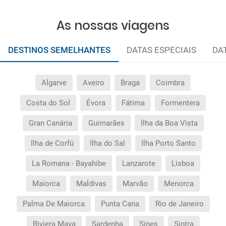
As nossas viagens
DESTINOS SEMELHANTES
DATAS ESPECIAIS
DA
Algarve
Aveiro
Braga
Coimbra
Costa do Sol
Évora
Fátima
Formentera
Gran Canária
Guimarães
Ilha da Boa Vista
Ilha de Corfú
Ilha do Sal
Ilha Porto Santo
La Romana - Bayahibe
Lanzarote
Lisboa
Maiorca
Maldivas
Marvão
Menorca
Palma De Maiorca
Punta Cana
Rio de Janeiro
Riviera Maya
Sardenha
Sines
Sintra