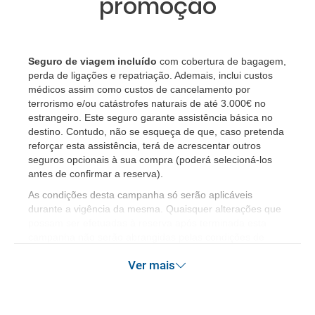
promoção
Seguro de viagem incluído
com cobertura de bagagem,
perda de ligações e repatriação. Ademais, inclui custos
médicos assim como custos de cancelamento por
terrorismo e/ou catástrofes naturais de até 3.000€ no
estrangeiro. Este seguro garante assistência básica no
destino. Contudo, não se esqueça de que, caso pretenda
reforçar esta assistência, terá de acrescentar outros
seguros opcionais à sua compra (poderá selecioná-los
antes de confirmar a reserva).
As condições desta campanha só serão aplicáveis
durante a vigência da mesma. Quaisquer alterações que
possam ser efetuadas à reserva após terminada esta
campanha não serão abrangidas pelas condições de
promoção anteriormente referidas. Desconto não
Ver mais
acumulável.