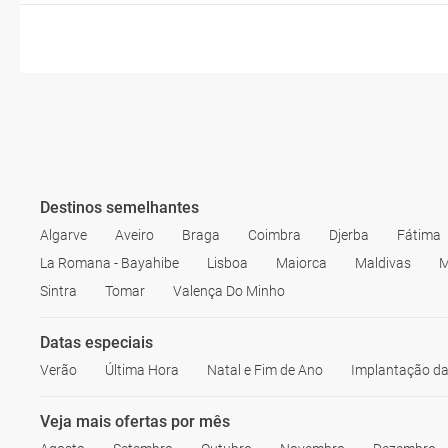
Destinos semelhantes
Algarve
Aveiro
Braga
Coimbra
Djerba
Fátima
La Romana - Bayahibe
Lisboa
Maiorca
Maldivas
M
Sintra
Tomar
Valença Do Minho
Datas especiais
Verão
Última Hora
Natal e Fim de Ano
Implantação da
Veja mais ofertas por mês