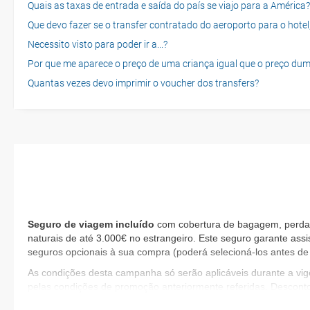
Quais as taxas de entrada e saída do país se viajo para a América?
Que devo fazer se o transfer contratado do aeroporto para o hotel
Necessito visto para poder ir a...?
Por que me aparece o preço de uma criança igual que o preço dum
Quantas vezes devo imprimir o voucher dos transfers?
Seguro de viagem incluído
com cobertura de bagagem, perda d
naturais de até 3.000€ no estrangeiro. Este seguro garante assi
seguros opcionais à sua compra (poderá selecioná-los antes de 
As condições desta campanha só serão aplicáveis durante a v
pelas condições de promoção anteriormente referidas. Descont