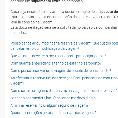
cobrado um
suplemento extra
no aeroporto.
Caso seja necessário enviar-lhe a documentação de um
pacote de
tours...), enviaremos a documentação da sua reserva cerca de 10 d
levá-la consigo na viagem.
Esta documentação será será solicitada no balcão da companhia aéreen ao realizar o check-in no dia
da partida.
Posso cancelar ou modificar a reserva da viagem? Que custos po
cancelamento ou modificação da viagem?
Que validade deve ter o meu passaporte para viajar para...?
Com quanta antecedência tenho de estar no aeroporto?
Como posso reservar uma viagem de pacote de férias no site?
Ao efectuar a reserva um dos serviços ficou pendente de confirma
viagem?
Como sei se há lugares disponíveis na viagem que quero reservar?
Se tenho os transfers incluídos, onde me devo dirigir?
A minha reserva inclui algum seguro de viagem?
Quais as condições gerais nas reservas das viagens?