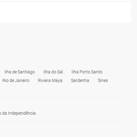
Ilha de Santiago
Ilha do Sal
Ilha Porto Santo
Rio de Janeiro
Riviera Maya
Sardenha
Sines
 da Independência