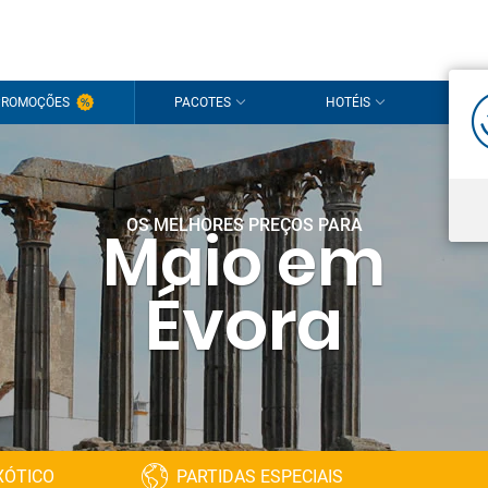
Olá!
PROMOÇÕES
PACOTES
HOTÉIS
CRU
É um pra
Inicie s
Ainda não t
OS MELHORES PREÇOS PARA
Maio em
Évora
XÓTICO
PARTIDAS ESPECIAIS