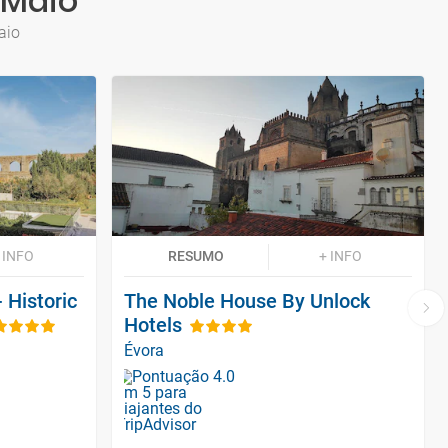
 Maio
aio
 INFO
RESUMO
+ INFO
 Historic
The Noble House By Unlock
Hotels
Évora