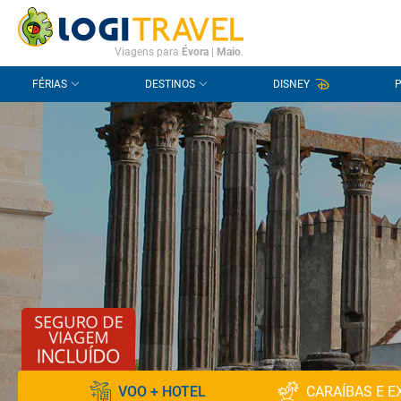
CONTACTO
PERGUNTAS FREQUENTES
Viagens para
Évora
|
Maio
.
FÉRIAS
DESTINOS
DISNEY
VOO + HOTEL
CARAÍBAS E E