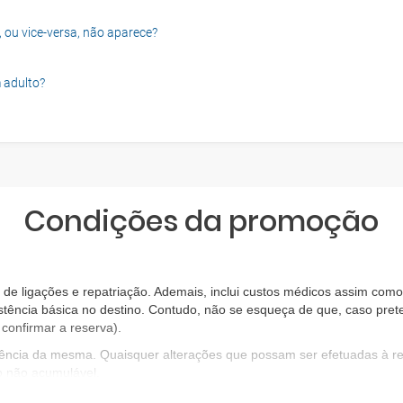
, ou vice-versa, não aparece?
 adulto?
Condições da promoção
e ligações e repatriação. Ademais, inclui custos médicos assim como 
stência básica no destino. Contudo, não se esqueça de que, caso prete
confirmar a reserva).
igência da mesma. Quaisquer alterações que possam ser efetuadas à 
o não acumulável.