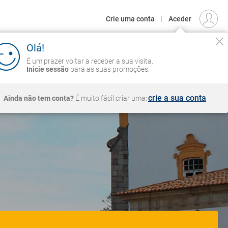
€
Origem
LISBOA (LIS)
PT
EUR
Crie uma conta
|
Aceder
ZEIROS
CIRCUITOS
VOOS
Iniciar sessão
zer voltar a receber a sua visita.
essão
para as suas promoções.
VER CONDIÇÕES
crie a sua conta
em conta?
É muito fácil criar uma: