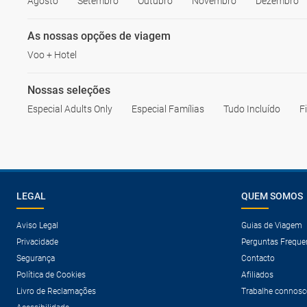
Agosto
Setembro
Outubro
Novembro
Dezembro
As nossas opções de viagem
Voo + Hotel
Nossas seleções
Especial Adults Only
Especial Famílias
Tudo Incluído
F
LEGAL
QUEM SOMOS
Aviso Legal
Guias de Viagem
Privacidade
Perguntas Freque
Segurança
Contacto
Política de Cookies
Afiliados
Livro de Reclamações
Trabalhe connosc