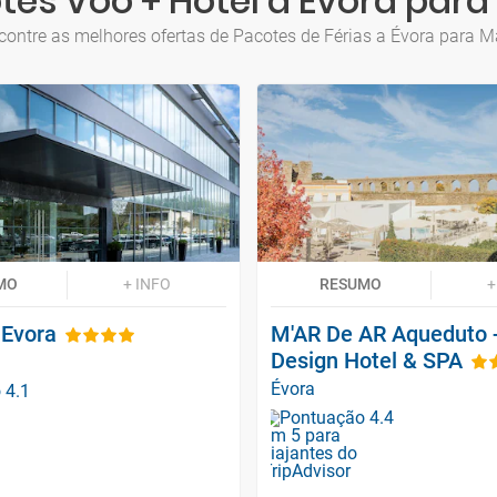
tes Voo + Hotel a Évora para
contre as melhores ofertas de Pacotes de Férias a Évora para M
MO
+ INFO
RESUMO
+
 Evora
M'AR De AR Aqueduto -
Design Hotel & SPA
Évora