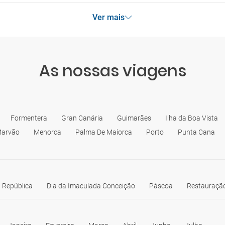
Ver mais
As nossas viagens
Formentera
Gran Canária
Guimarães
Ilha da Boa Vista
arvão
Menorca
Palma De Maiorca
Porto
Punta Cana
 República
Dia da Imaculada Conceição
Páscoa
Restauração