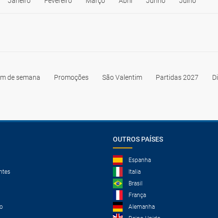
Janeiro
Fevereiro
Março
Abril
Junho
Julho
im de semana
Promoções
São Valentim
Partidas 2027
D
OUTROS PAÍSES
Espanha
ntes
Italia
Brasil
França
o
Alemanha