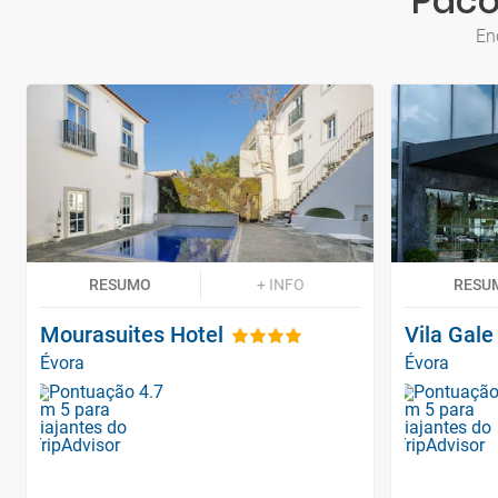
Paco
En
RESUMO
+ INFO
RESU
Mourasuites Hotel
Vila Gale
Évora
Évora