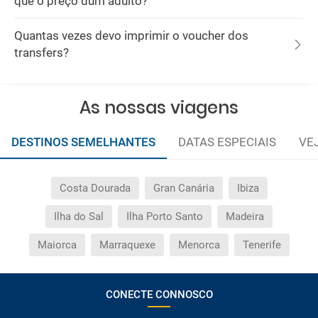
que o preço dum adulto?
Quantas vezes devo imprimir o voucher dos
transfers?
As nossas viagens
DESTINOS SEMELHANTES
DATAS ESPECIAIS
VE
Costa Dourada
Gran Canária
Ibiza
Ilha do Sal
Ilha Porto Santo
Madeira
Maiorca
Marraquexe
Menorca
Tenerife
CONECTE CONNOSCO