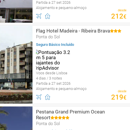
Partida a 27 set 2026
Alojamento e pequeno-almoço
desde
212
€
Flag Hotel Madeira - Ribeira Brava
Ponta do Sol
Seguro Básico Incluído
Voos desde Lisboa
4 dias / 3 noites
Partida a 27 set 2026
Alojamento e pequeno-almoço
desde
219
€
Pestana Grand Premium Ocean
Resort
Ponta do Sol