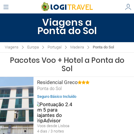
Viagens a
Ponta do Sol
Viagens
Europa
Portugal
Madeira
Ponta do Sol
Pacotes Voo + Hotel a Ponta do
Sol
Residencial Greco
Ponta do Sol
Seguro Básico Incluído
Voos desde Lisboa
4 dias / 3 noites