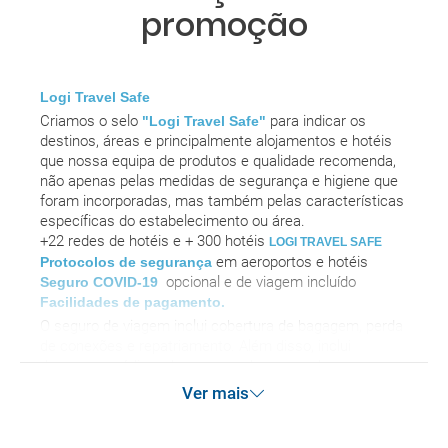
promoção
Logi Travel Safe
Criamos o selo
para indicar os
"Logi Travel Safe"
destinos, áreas e principalmente alojamentos e hotéis
que nossa equipa de produtos e qualidade recomenda,
não apenas pelas medidas de segurança e higiene que
foram incorporadas, mas também pelas características
específicas do estabelecimento ou área.
+22 redes de hotéis e + 300 hotéis
LOGI TRAVEL SAFE
em aeroportos e hotéis
Protocolos de segurança
opcional
e de viagem incluído
Seguro COVID-19
Facilidades de pagamento.
O seguro de viagem inclui cobertura de bagagem, perda
de conexões e repatriamento. Além disso, inclui
despesas médicas, bem como despesas de
cancelamento por terrorismo e / ou desastres naturais
Ver mais
de até € 3.000 no exterior. Esse seguro garante
assistência básica no destino, mas não se esqueça de
que, se deseja reforçar essa assistência, deve adicionar