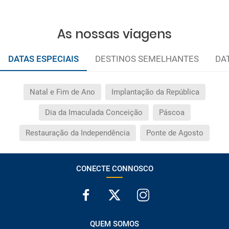
outros seguros opcionais à sua compra (pode
selecioná-los antes de confirmar sua reserva).
As nossas viagens
DATAS ESPECIAIS
DESTINOS SEMELHANTES
DA
Natal e Fim de Ano
Implantação da República
Dia da Imaculada Conceição
Páscoa
Restauração da Independência
Ponte de Agosto
CONECTE CONNOSCO
QUEM SOMOS