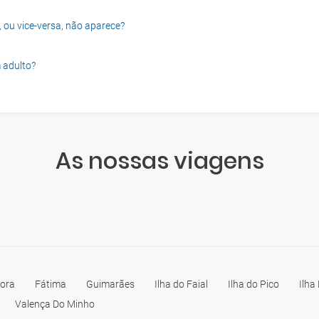
, ou vice-versa, não aparece?
 adulto?
As nossas viagens
ora
Fátima
Guimarães
Ilha do Faial
Ilha do Pico
Ilha
Valença Do Minho