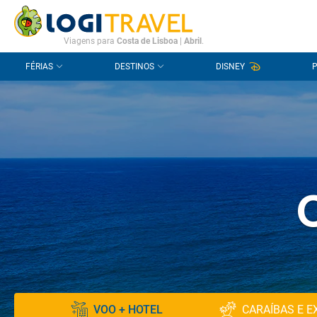
CONTACTO
PERGUNTAS FREQUENTES
Viagens para
Costa de Lisboa
|
Abril
.
FÉRIAS
DESTINOS
DISNEY
VOO + HOTEL
CARAÍBAS E E