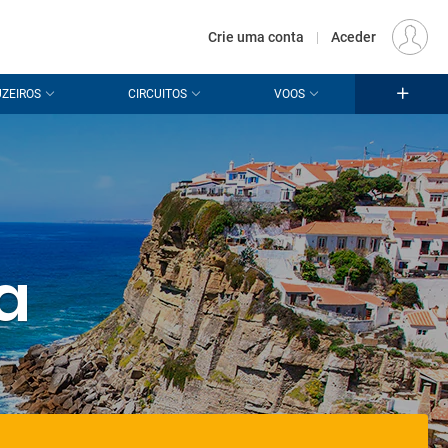
€
Origem
LISBOA (LIS)
PT
EUR
Crie uma conta
|
Aceder
ZEIROS
CIRCUITOS
VOOS
a