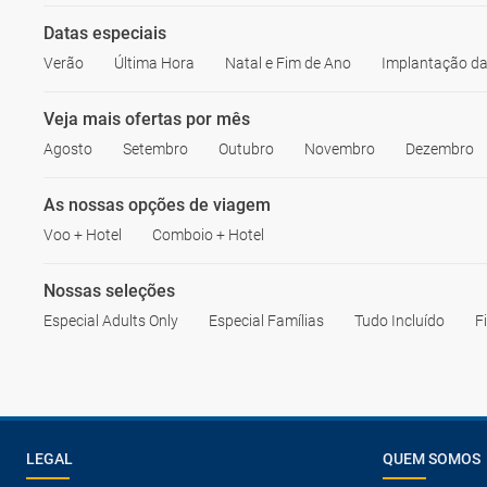
Datas especiais
Verão
Última Hora
Natal e Fim de Ano
Implantação da
Veja mais ofertas por mês
Agosto
Setembro
Outubro
Novembro
Dezembro
As nossas opções de viagem
Voo + Hotel
Comboio + Hotel
Nossas seleções
Especial Adults Only
Especial Famílias
Tudo Incluído
F
LEGAL
QUEM SOMOS