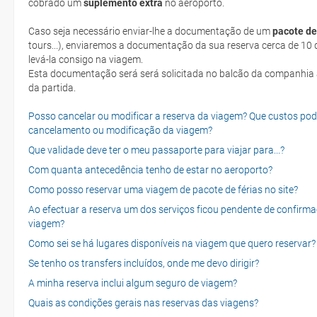
cobrado um
suplemento extra
no aeroporto.
Caso seja necessário enviar-lhe a documentação de um
pacote de
tours...), enviaremos a documentação da sua reserva cerca de 10 d
levá-la consigo na viagem.
Esta documentação será será solicitada no balcão da companhia aéreen ao realizar o check-in no dia
da partida.
Posso cancelar ou modificar a reserva da viagem? Que custos po
cancelamento ou modificação da viagem?
Que validade deve ter o meu passaporte para viajar para...?
Com quanta antecedência tenho de estar no aeroporto?
Como posso reservar uma viagem de pacote de férias no site?
Ao efectuar a reserva um dos serviços ficou pendente de confirma
viagem?
Como sei se há lugares disponíveis na viagem que quero reservar?
Se tenho os transfers incluídos, onde me devo dirigir?
A minha reserva inclui algum seguro de viagem?
Quais as condições gerais nas reservas das viagens?