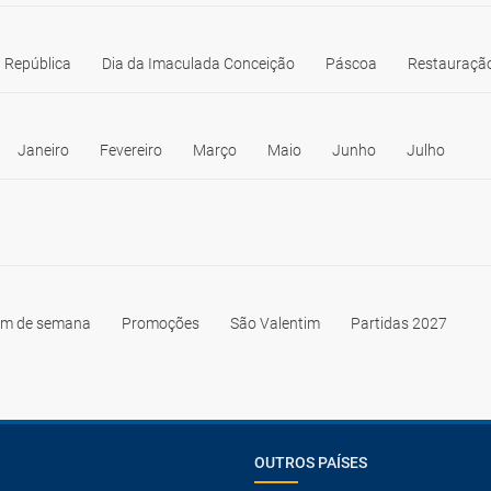
 República
Dia da Imaculada Conceição
Páscoa
Restauração
Janeiro
Fevereiro
Março
Maio
Junho
Julho
im de semana
Promoções
São Valentim
Partidas 2027
OUTROS PAÍSES