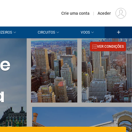
€
Origem
LISBOA (LIS)
PT
EUR
Crie uma conta
|
Aceder
ZEIROS
CIRCUITOS
VOOS
VER CONDIÇÕES
de
a