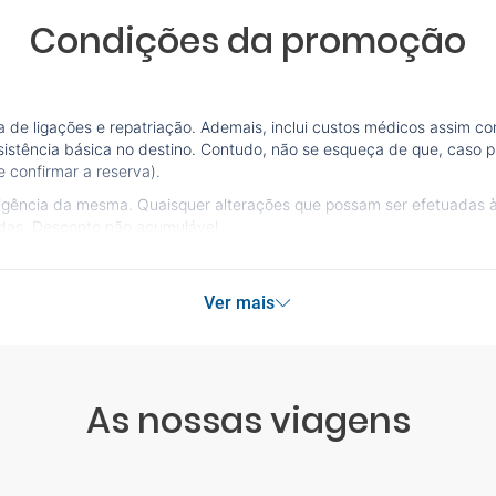
Condições da promoção
de ligações e repatriação. Ademais, inclui custos médicos assim co
sistência básica no destino. Contudo, não se esqueça de que, caso pr
 confirmar a reserva).
vigência da mesma. Quaisquer alterações que possam ser efetuadas 
idas. Desconto não acumulável.
Ver mais
As nossas viagens