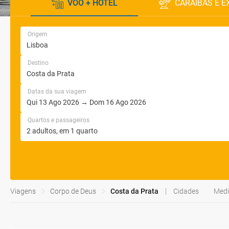
VOO + HOTEL
CARAÍBAS E E
Origem
Destino
Datas da sua viagem
Quartos e passageiros
Viagens
Corpo de Deus
Costa da Prata
Cidades
Medi