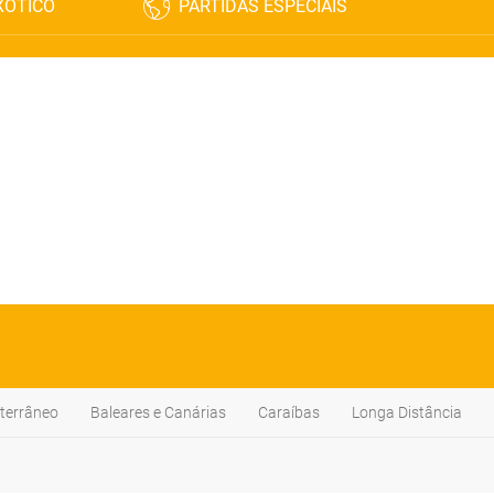
XÓTICO
PARTIDAS ESPECIAIS
terrâneo
Baleares e Canárias
Caraíbas
Longa Distância