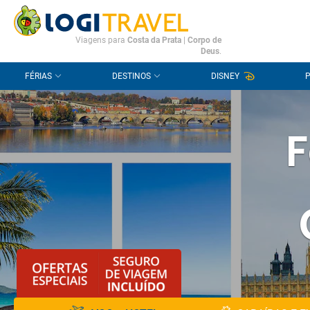
CONTACTO
PERGUNTAS FREQUENTES
Viagens para
Costa da Prata
|
Corpo de
Deus
.
FÉRIAS
DESTINOS
DISNEY
F