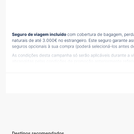
Seguro de viagem incluído
com cobertura de bagagem, perda 
naturais de até 3.000€ no estrangeiro. Este seguro garante as
seguros opcionais à sua compra (poderá selecioná-los antes de
As condições desta campanha só serão aplicáveis durante a 
abrangidas pelas condições de promoção anteriormente refer
Destinos recomendados