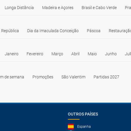
Longa Distância
Madeira e Açores
Brasil e Cabo Verde
Pra
 República
Dia da Imaculada Conceição
Páscoa
Restauração
Janeiro
Fevereiro
Março
Abril
Maio
Junho
Jul
im de semana
Promoções
São Valentim
Partidas 2027
OUTROS PAÍSES
Espanha