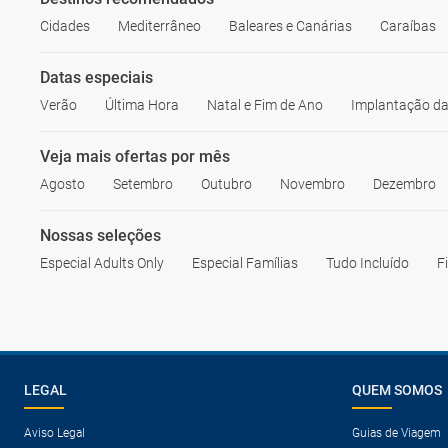
Cidades
Mediterrâneo
Baleares e Canárias
Caraíbas
Datas especiais
Verão
Última Hora
Natal e Fim de Ano
Implantação da
Veja mais ofertas por mês
Agosto
Setembro
Outubro
Novembro
Dezembro
Nossas seleções
Especial Adults Only
Especial Famílias
Tudo Incluído
F
LEGAL
QUEM SOMOS
Aviso Legal
Guias de Viagem