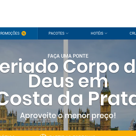
PROMOÇÕES
PACOTES
HOTÉIS
CRU
FAÇA UMA PONTE
eriado Corpo 
Deus em
Costa da Prat
Aproveite o menor preço!