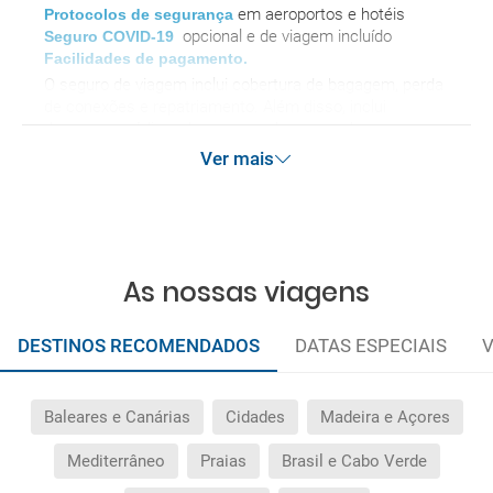
em aeroportos e hotéis
Protocolos de segurança
opcional
e de viagem incluído
Seguro COVID-19
Facilidades de pagamento.
O seguro de viagem inclui cobertura de bagagem, perda
de conexões e repatriamento. Além disso, inclui
despesas médicas, bem como despesas de
cancelamento por terrorismo e / ou desastres naturais
Ver mais
de até € 3.000 no exterior. Esse seguro garante
assistência básica no destino, mas não se esqueça de
que, se deseja reforçar essa assistência, deve adicionar
outros seguros opcionais à sua compra (pode
selecioná-los antes de confirmar sua reserva).
As nossas viagens
DESTINOS RECOMENDADOS
DATAS ESPECIAIS
V
Baleares e Canárias
Cidades
Madeira e Açores
Mediterrâneo
Praias
Brasil e Cabo Verde