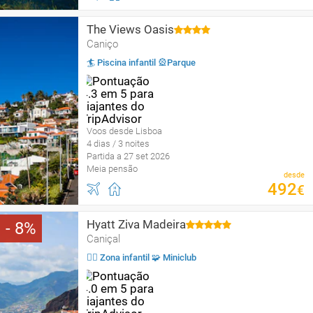
The Views Oasis
Caniço
🏄 Piscina infantil 🎡Parque
Voos desde Lisboa
4 dias / 3 noites
Partida a 27 set 2026
Meia pensão
desde
492
€
Hyatt Ziva Madeira
8
Caniçal
🤹‍♂️ Zona infantil 🧩 Miniclub