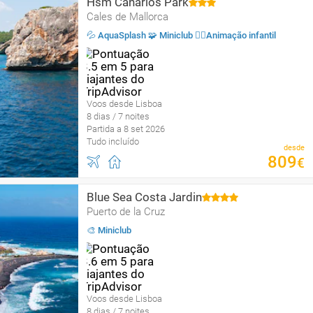
Hsm Canarios Park
Cales de Mallorca
💦 AquaSplash 🧩 Miniclub 🤹‍♂️Animação infantil
Voos desde Lisboa
8 dias / 7 noites
Partida a 8 set 2026
Tudo incluído
desde
809
€
Blue Sea Costa Jardin
Puerto de la Cruz
🎨 Miniclub
Voos desde Lisboa
8 dias / 7 noites