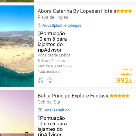
Abora Catarina By Lopesan Hotels
Playa del Inglés
💦 AquaSplash e tobogãs
Voos desde Lisboa
8 dias / 7 noites
Partida a 8 set 2026
desde
Tudo incluído
1001
€
992
€
Bahia Principe Explore Fantasia
Golf del Sur
🤹‍♀️ Hotel Temático