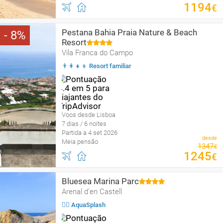
1194
€
Pestana Bahia Praia Nature & Beach
8
Resort
Vila Franca do Campo
👨‍👩‍👧‍👦 Resort familiar
Voos desde Lisboa
7 dias / 6 noites
Partida a 4 set 2026
desde
Meia pensão
1347
€
1245
€
Bluesea Marina Parc
Arenal d'en Castell
🏄‍♀️ AquaSplash