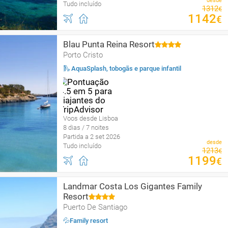
desde
Tudo incluído
1312
€
1142
€
Blau Punta Reina Resort
Porto Cristo
🛝 AquaSplash, tobogãs e parque infantil
Voos desde Lisboa
8 dias / 7 noites
Partida a 2 set 2026
desde
Tudo incluído
1213
€
1199
€
Landmar Costa Los Gigantes Family
Resort
Puerto De Santiago
💦Family resort