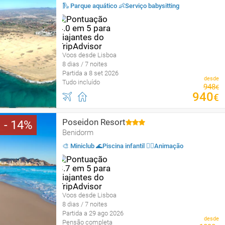
🛝 Parque aquático 👶Serviço babysitting
Voos desde Lisboa
8 dias / 7 noites
Partida a 8 set 2026
desde
Tudo incluído
948
€
940
€
Poseidon Resort
14
Benidorm
🎨 Miniclub 🌊Piscina infantil 🤹‍♂️Animação
Voos desde Lisboa
8 dias / 7 noites
Partida a 29 ago 2026
desde
Pensão completa