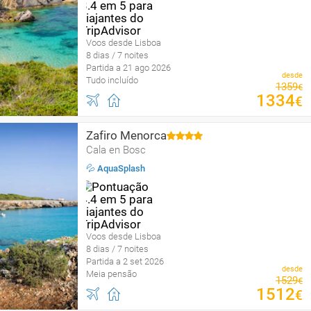
Voos desde Lisboa
8 dias / 7 noites
Partida a 21 ago 2026
desde
Tudo incluído
1359
€
1334
€
Zafiro Menorca
Cala en Bosc
💦 AquaSplash
Voos desde Lisboa
8 dias / 7 noites
Partida a 2 set 2026
desde
Meia pensão
1529
€
1512
€