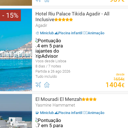
Hotel Riu Palace Tikida Agadir - All
15
Inclusive
Agadir
🎨 Miniclub 🌊Piscina infantil 🤹‍♂️Animação
Voos desde Lisboa
8 dias / 7 noites
Partida a 26 ago 2026
desde
Tudo incluído
1654
€
1404
€
El Mouradi El Menzah
Yasmine Hammamet
🧩 Miniclub 🌊Piscina infantil 🤹‍♂️Animação