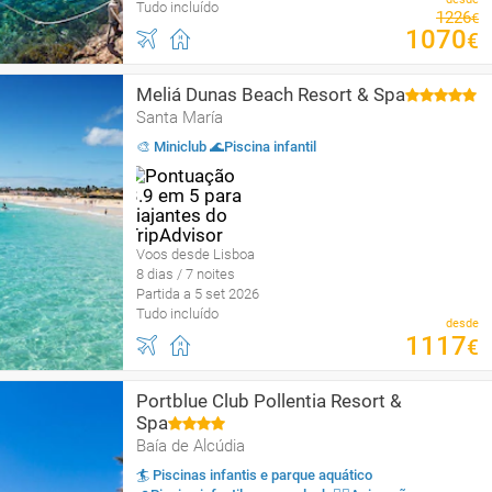
Tudo incluído
1226
€
1070
€
Meliá Dunas Beach Resort & Spa
Santa María
🎨 Miniclub 🌊Piscina infantil
Voos desde Lisboa
8 dias / 7 noites
Partida a 5 set 2026
Tudo incluído
desde
1117
€
Portblue Club Pollentia Resort &
Spa
Baía de Alcúdia
🏄 Piscinas infantis e parque aquático