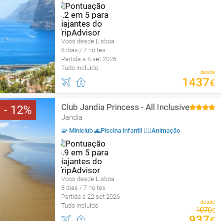
Voos desde Lisboa
8 dias / 7 noites
Partida a 8 set 2026
Tudo incluído
desde
1437
€
Club Jandia Princess - All Inclusive
12
Jandia
🧩 Miniclub 🌊Piscina infantil 🤹‍♂️Animação
Voos desde Lisboa
8 dias / 7 noites
Partida a 22 set 2026
desde
Tudo incluído
1070
€
937
€