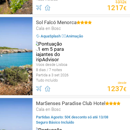
1312
€
1217
€
Sol Falcó Menorca
Cala en Bosc
💦 AquaSplash 🤹‍♂️Animação
Voos desde Lisboa
8 dias / 7 noites
Partida a 3 set 2026
Tudo incluído
desde
1237
€
MarSenses Paradise Club Hotel
Cala en Bosc
Partidas Agosto: 50€ desconto só até 13/08
Seguro Básico Incluído