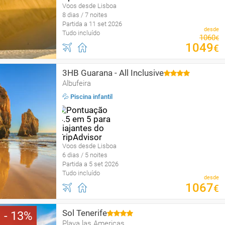
Voos desde Lisboa
8 dias / 7 noites
Partida a 11 set 2026
desde
Tudo incluído
1060
€
1049
€
3HB Guarana - All Inclusive
Albufeira
💦 Piscina infantil
Voos desde Lisboa
6 dias / 5 noites
Partida a 5 set 2026
Tudo incluído
desde
1067
€
Sol Tenerife
13
Playa las Americas