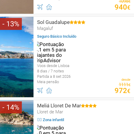
1098
€
940
€
Sol Guadalupe
13
Magaluf
Seguro Básico Incluído
Voos desde Lisboa
8 dias / 7 noites
Partida a 8 set 2026
desde
Meia pensão
1111
€
972
€
Meliá Lloret De Mar
14
Lloret de Mar
🤹‍♂️ Zona infantil