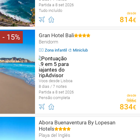
Partida a 8 set 2026
Tudo incluído
desde
814
€
Gran Hotel Bali
15
Benidorm
🤹‍♂️ Zona infantil 🎨 Miniclub
Voos desde Lisboa
8 dias / 7 noites
Partida a 8 set 2026
desde
Pensão completa
986
€
834
€
Abora Buenaventura By Lopesan
Hotels
Playa del Inglés