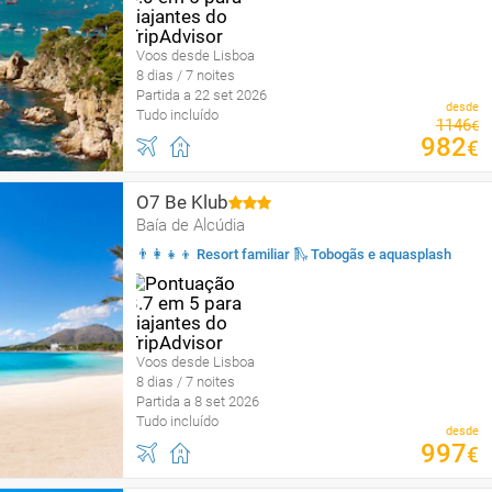
Voos desde Lisboa
8 dias / 7 noites
Partida a 22 set 2026
desde
Tudo incluído
1146
€
982
€
O7 Be Klub
Baía de Alcúdia
👨‍👩‍👧‍👦 Resort familiar 🛝 Tobogãs e aquasplash
Voos desde Lisboa
8 dias / 7 noites
Partida a 8 set 2026
Tudo incluído
desde
997
€