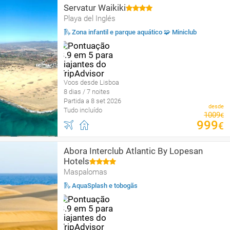
Servatur Waikiki
Playa del Inglés
🛝 Zona infantil e parque aquático 🧩 Miniclub
Voos desde Lisboa
8 dias / 7 noites
Partida a 8 set 2026
desde
Tudo incluído
1009
€
999
€
Abora Interclub Atlantic By Lopesan
Hotels
Maspalomas
🛝 AquaSplash e tobogãs