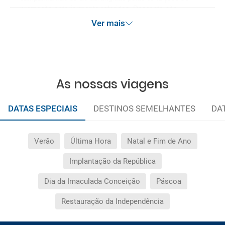
promoção anteriormente referidas. Desconto não
acumulável.
Ver mais
As nossas viagens
DATAS ESPECIAIS
DESTINOS SEMELHANTES
DA
Verão
Última Hora
Natal e Fim de Ano
Implantação da República
Dia da Imaculada Conceição
Páscoa
Restauração da Independência