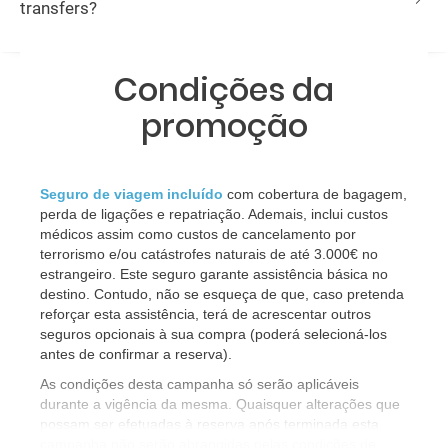
transfers?
Condições da
promoção
Seguro de viagem incluído
 com cobertura de bagagem, 
perda de ligações e repatriação. Ademais, inclui custos 
médicos assim como custos de cancelamento por 
terrorismo e/ou catástrofes naturais de até 3.000€ no 
estrangeiro. Este seguro garante assistência básica no 
destino. Contudo, não se esqueça de que, caso pretenda 
reforçar esta assistência, terá de acrescentar outros 
seguros opcionais à sua compra (poderá selecioná-los 
antes de confirmar a reserva).
As condições desta campanha só serão aplicáveis
durante a vigência da mesma. Quaisquer alterações que
possam ser efetuadas à reserva após terminada esta
campanha não serão abrangidas pelas condições de