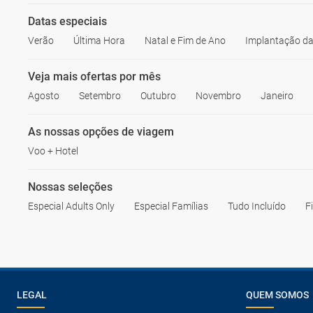
Datas especiais
Verão
Última Hora
Natal e Fim de Ano
Implantação da
Veja mais ofertas por mês
Agosto
Setembro
Outubro
Novembro
Janeiro
As nossas opções de viagem
Voo + Hotel
Nossas seleções
Especial Adults Only
Especial Famílias
Tudo Incluído
F
LEGAL
QUEM SOMOS