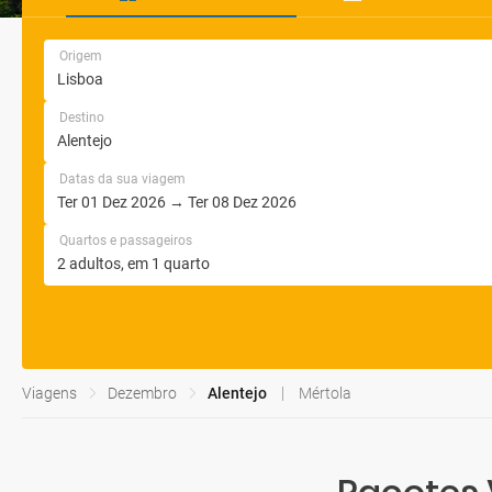
Origem
Destino
Datas da sua viagem
Quartos e passageiros
Viagens
Dezembro
Alentejo
Mértola