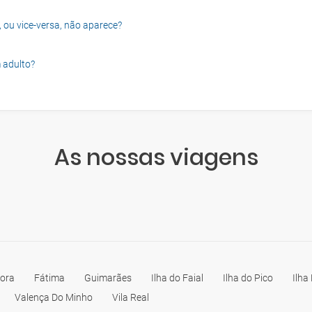
, ou vice-versa, não aparece?
 adulto?
As nossas viagens
ora
Fátima
Guimarães
Ilha do Faial
Ilha do Pico
Ilha
Valença Do Minho
Vila Real