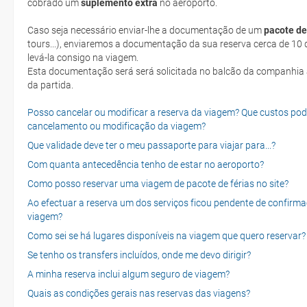
cobrado um
suplemento extra
no aeroporto.
Caso seja necessário enviar-lhe a documentação de um
pacote de
tours...), enviaremos a documentação da sua reserva cerca de 10 d
levá-la consigo na viagem.
Esta documentação será será solicitada no balcão da companhia aéreen ao realizar o check-in no dia
da partida.
Posso cancelar ou modificar a reserva da viagem? Que custos po
cancelamento ou modificação da viagem?
Que validade deve ter o meu passaporte para viajar para...?
Com quanta antecedência tenho de estar no aeroporto?
Como posso reservar uma viagem de pacote de férias no site?
Ao efectuar a reserva um dos serviços ficou pendente de confirma
viagem?
Como sei se há lugares disponíveis na viagem que quero reservar?
Se tenho os transfers incluídos, onde me devo dirigir?
A minha reserva inclui algum seguro de viagem?
Quais as condições gerais nas reservas das viagens?