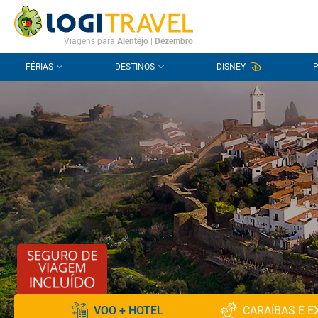
CONTACTO
PERGUNTAS FREQUENTES
Viagens para
Alentejo
|
Dezembro
.
FÉRIAS
DESTINOS
DISNEY
VOO + HOTEL
CARAÍBAS E E