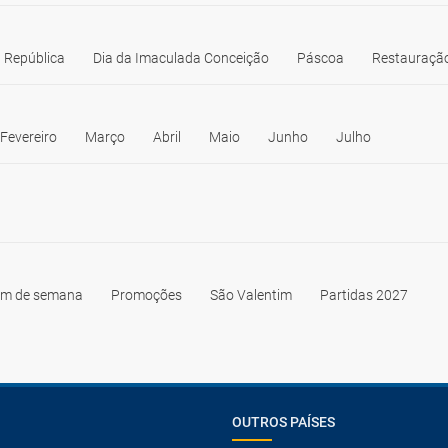
 República
Dia da Imaculada Conceição
Páscoa
Restauração
Fevereiro
Março
Abril
Maio
Junho
Julho
im de semana
Promoções
São Valentim
Partidas 2027
OUTROS PAÍSES