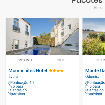
Pacotes 
Encont
RESUMO
+ INFO
RESU
Mourasuites Hotel
Monte Da
Évora
Odemira