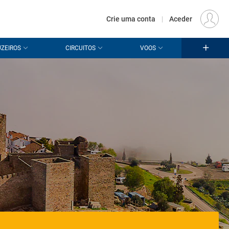
€
Origem
LISBOA (LIS)
PT
EUR
Crie uma conta
|
Aceder
ZEIROS
CIRCUITOS
VOOS