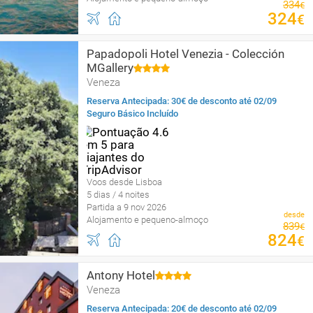
334
€
324
€
Papadopoli Hotel Venezia - Colección
MGallery
Veneza
Reserva Antecipada: 30€ de desconto até 02/09
Seguro Básico Incluído
Voos desde Lisboa
5 dias / 4 noites
Partida a 9 nov 2026
desde
Alojamento e pequeno-almoço
839
€
824
€
Antony Hotel
Veneza
Reserva Antecipada: 20€ de desconto até 02/09