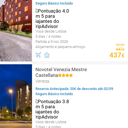
Seguro Básico Incluído
Voos desde Lisboa
5 dias / 4 noites
Partida a 9 nov 2026
desde
Alojamento e pequeno-almoço
447
€
437
€
Novotel Venezia Mestre
Castellana
Veneza
Reserva Antecipada: 20€ de desconto até 02/09
Seguro Básico Incluído
Voos desde Lisboa
5 dias / 4 noites