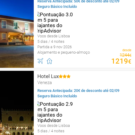
Reserva Antecipada: 50€ de desconto até 02/09
Seguro Básico Incluído
Voos desde Lisboa
5 dias / 4 noites
Partida a 9 nov 2026
desde
Alojamento e pequeno-almoço
1244
€
1219
€
Hotel Lux
Veneza
Reserva Antecipada: 20€ de desconto até 02/09
Seguro Básico Incluído
Voos desde Lisboa
5 dias / 4 noites