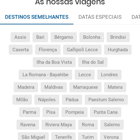
As nossas viagens
DESTINOS SEMELHANTES
DATAS ESPECIAIS
DA
Assis
Bari
Bérgamo
Bolonha
Brindisi
Caserta
Florença
Gallipoli Lecce
Hurghada
Ilha da Boa Vista
Ilha do Sal
La Romana - Bayahibe
Lecce
Londres
Madeira
Maldivas
Marraquexe
Matera
Milão
Nápoles
Pádua
Paestum Salerno
Parma
Pisa
Pompeia
Punta Cana
Ravena
Riviera Maya
Roma
Salerno
São Miguel
Tenerife
Turim
Verona