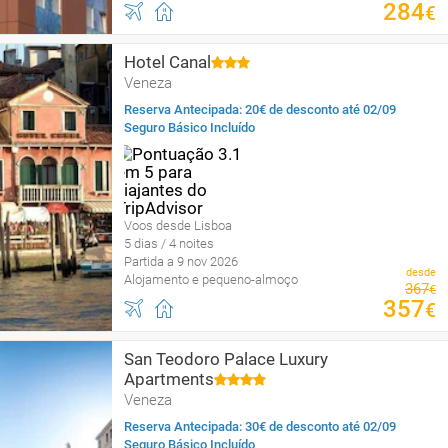
284
€
Hotel Canal
Veneza
Reserva Antecipada: 20€ de desconto até 02/09
Seguro Básico Incluído
Voos desde Lisboa
5 dias / 4 noites
Partida a 9 nov 2026
desde
Alojamento e pequeno-almoço
367
€
357
€
San Teodoro Palace Luxury
Apartments
Veneza
Reserva Antecipada: 30€ de desconto até 02/09
Seguro Básico Incluído