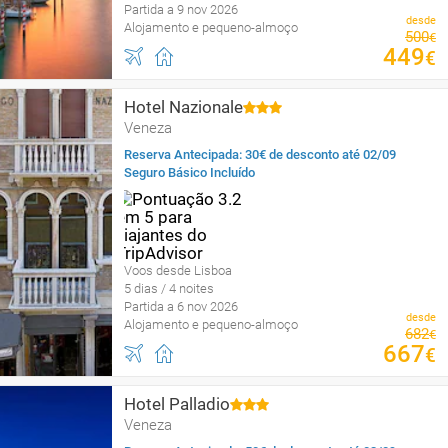
Partida a 9 nov 2026
desde
Alojamento e pequeno-almoço
500
€
449
€
Hotel Nazionale
Veneza
Reserva Antecipada: 30€ de desconto até 02/09
Seguro Básico Incluído
Voos desde Lisboa
5 dias / 4 noites
Partida a 6 nov 2026
desde
Alojamento e pequeno-almoço
682
€
667
€
Hotel Palladio
Veneza