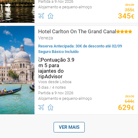
Partida a 9 nov 2026
desde
Alojamento e pequeno-almoço
355
€
345
€
Hotel Carlton On The Grand Canal
Veneza
Reserva Antecipada: 30€ de desconto até 02/09
Seguro Básico Incluído
Voos desde Lisboa
5 dias / 4 noites
Partida a 9 nov 2026
desde
Alojamento e pequeno-almoço
644
€
629
€
VER MAIS