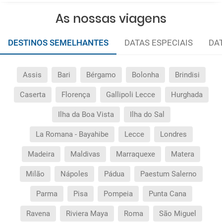
As nossas viagens
DESTINOS SEMELHANTES
DATAS ESPECIAIS
DA
Assis
Bari
Bérgamo
Bolonha
Brindisi
Caserta
Florença
Gallipoli Lecce
Hurghada
Ilha da Boa Vista
Ilha do Sal
La Romana - Bayahibe
Lecce
Londres
Madeira
Maldivas
Marraquexe
Matera
Milão
Nápoles
Pádua
Paestum Salerno
Parma
Pisa
Pompeia
Punta Cana
Ravena
Riviera Maya
Roma
São Miguel