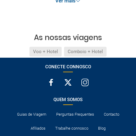
Ver mais
abrangidas pelas condições de promoção
anteriormente referidas. Desconto não acumulável.
As nossas viagens
Voo + Hotel
Comboio + Hotel
CONECTE CONNOSCO
QUEM SOMOS
Guias de Viagem
Perguntas Frequentes
Contacto
Afiliados
Trabalhe connosco
Blog