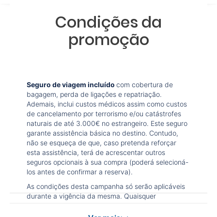
Condições da
promoção
Seguro de viagem incluído
com cobertura de
bagagem, perda de ligações e repatriação.
Ademais, inclui custos médicos assim como custos
de cancelamento por terrorismo e/ou catástrofes
naturais de até 3.000€ no estrangeiro. Este seguro
garante assistência básica no destino. Contudo,
não se esqueça de que, caso pretenda reforçar
esta assistência, terá de acrescentar outros
seguros opcionais à sua compra (poderá selecioná-
los antes de confirmar a reserva).
As condições desta campanha só serão aplicáveis
durante a vigência da mesma. Quaisquer
alterações que possam ser efetuadas à reserva
após terminada esta campanha não serão