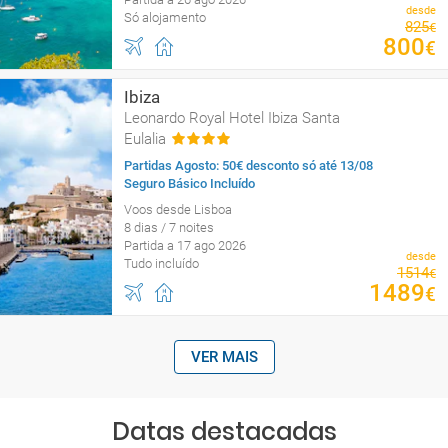
desde
Só alojamento
825
€
800
€
Ibiza
Leonardo Royal Hotel Ibiza Santa
Eulalia
Partidas Agosto: 50€ desconto só até 13/08
Seguro Básico Incluído
Voos desde Lisboa
8 dias / 7 noites
Partida a 17 ago 2026
desde
Tudo incluído
1514
€
1489
€
VER MAIS
Datas destacadas