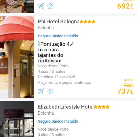
692
€
Phi Hotel Bologna
Bolonha
Seguro Básico Incluído
Voos desde Porto
4 dias / 3 noites
Partida a 17 ago 2026
desde
Alojamento e pequeno-almoço
768
€
737
€
Elizabeth Lifestyle Hotel
Bolonha
Seguro Básico Incluído
Voos desde Porto
4 dias / 3 noites