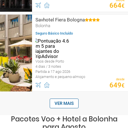
664
€
Savhotel Fiera Bologna
Bolonha
Seguro Básico Incluído
Voos desde Porto
4 dias / 3 noites
Partida a 17 ago 2026
Alojamento e pequeno-almoço
desde
649
€
VER MAIS
Pacotes Voo + Hotel a Bolonha
para Agosto