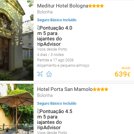
Meditur Hotel Bologna
Bolonha
Seguro Básico Incluído
Voos desde Porto
4 dias / 3 noites
Partida a 17 ago 2026
Alojamento e pequeno-almoço
desde
639
€
Hotel Porta San Mamolo
Bolonha
Seguro Básico Incluído
Voos desde Porto