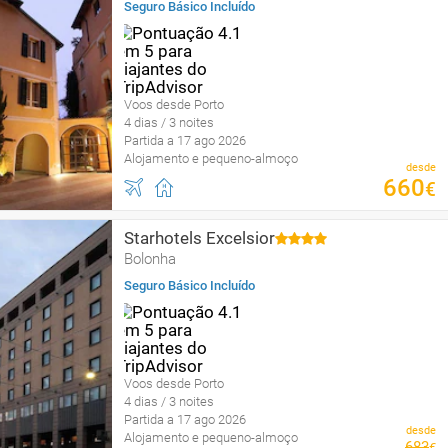
Seguro Básico Incluído
Voos desde Porto
4 dias / 3 noites
Partida a 17 ago 2026
Alojamento e pequeno-almoço
desde
660
€
Starhotels Excelsior
Bolonha
Seguro Básico Incluído
Voos desde Porto
4 dias / 3 noites
Partida a 17 ago 2026
desde
Alojamento e pequeno-almoço
683
€