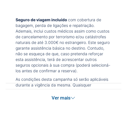
Seguro de viagem incluído
com cobertura de
bagagem, perda de ligações e repatriação.
Ademais, inclui custos médicos assim como custos
de cancelamento por terrorismo e/ou catástrofes
naturais de até 3.000€ no estrangeiro. Este seguro
garante assistência básica no destino. Contudo,
não se esqueça de que, caso pretenda reforçar
esta assistência, terá de acrescentar outros
seguros opcionais à sua compra (poderá selecioná-
los antes de confirmar a reserva).
As condições desta campanha só serão aplicáveis
durante a vigência da mesma. Quaisquer
alterações que possam ser efetuadas à reserva
após terminada esta campanha não serão
Ver mais
abrangidas pelas condições de promoção
anteriormente referidas. Desconto não acumulável.