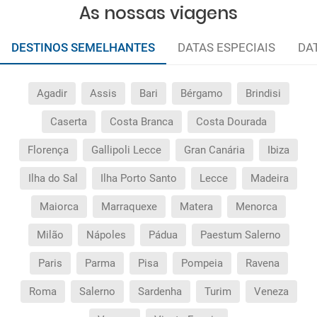
As nossas viagens
DESTINOS SEMELHANTES
DATAS ESPECIAIS
DA
Agadir
Assis
Bari
Bérgamo
Brindisi
Caserta
Costa Branca
Costa Dourada
Florença
Gallipoli Lecce
Gran Canária
Ibiza
Ilha do Sal
Ilha Porto Santo
Lecce
Madeira
Maiorca
Marraquexe
Matera
Menorca
Milão
Nápoles
Pádua
Paestum Salerno
Paris
Parma
Pisa
Pompeia
Ravena
Roma
Salerno
Sardenha
Turim
Veneza