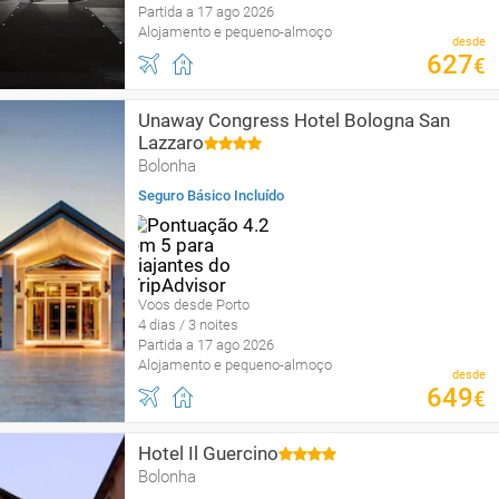
Partida a 17 ago 2026
Alojamento e pequeno-almoço
desde
627
€
Unaway Congress Hotel Bologna San
Lazzaro
Bolonha
Seguro Básico Incluído
Voos desde Porto
4 dias / 3 noites
Partida a 17 ago 2026
Alojamento e pequeno-almoço
desde
649
€
Hotel Il Guercino
Bolonha