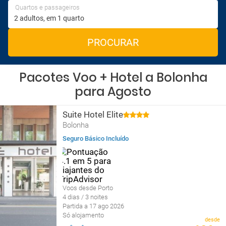
Quartos e passageiros
PROCURAR
Pacotes Voo + Hotel a Bolonha
para Agosto
Suite Hotel Elite
Bolonha
Seguro Básico Incluído
Voos desde Porto
4 dias / 3 noites
Partida a 17 ago 2026
Só alojamento
desde