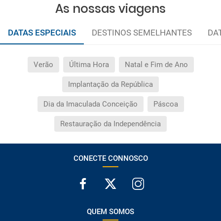
As nossas viagens
DATAS ESPECIAIS
DESTINOS SEMELHANTES
DA
Verão
Última Hora
Natal e Fim de Ano
Implantação da República
Dia da Imaculada Conceição
Páscoa
Restauração da Independência
CONECTE CONNOSCO
QUEM SOMOS