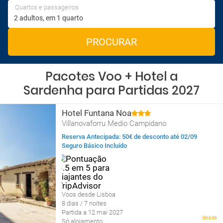
Quartos e passageiros
PROCURAR
Pacotes Voo + Hotel a
Sardenha para Partidas 2027
Hotel Funtana Noa
Villanovaforru Medio Campidano
Reserva Antecipada: 50€ de desconto até 02/09
Seguro Básico Incluído
Voos desde Lisboa
8 dias / 7 noites
Partida a 12 mai 2027
desde
Só alojamento