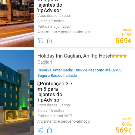
Voos desde Lisboa
8 dias / 7 noites
Partida a 5 jun 2027
desde
Alojamento e pequeno-almoço
619
€
569
€
Holiday Inn Cagliari, An Ihg Hotel
Cagliari
Reserva Antecipada: 100€ de desconto até 02/09
Seguro Básico Incluído
Voos desde Lisboa
6 dias / 5 noites
Partida a 1 mai 2027
desde
Alojamento e pequeno-almoço
619
€
569
€