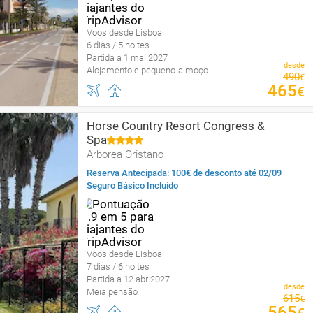
Voos desde Lisboa
6 dias / 5 noites
Partida a 1 mai 2027
desde
Alojamento e pequeno-almoço
490
€
465
€
Horse Country Resort Congress &
Spa
Arborea Oristano
Reserva Antecipada: 100€ de desconto até 02/09
Seguro Básico Incluído
Voos desde Lisboa
7 dias / 6 noites
Partida a 12 abr 2027
desde
Meia pensão
615
€
565