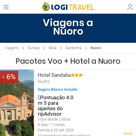
Viagens a
Nuoro
Viagens
Europa
Itália
Sardenha
Nuoro
Pacotes Voo + Hotel a Nuoro
Hotel Sandalia
6
Nuoro
Seguro Básico Incluído
Voos desde Lisboa
8 dias / 7 noites
Partida a 23 set 2026
desde
Alojamento e pequeno-almoço