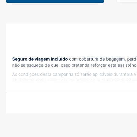
Seguro de viagem incluído
com cobertura de bagagem, perda d
não se esqueça de que, caso pretenda reforçar esta assistênci
As condições desta campanha só serão aplicáveis durante a 
abrangidas pelas condições de promoção anteriormente refer