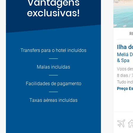
Vantagens
exclusivas!
R
Ilha d
Transfers para o hotel incluídos
Meliá 
& Spa
Malas incluídas
Voos de
8 dias / 
Tudo inc
Facilidades de pagamento
Preço E
Taxas aéreas incluídas