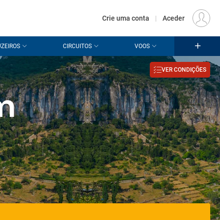
€
Origem
LISBOA (LIS)
PT
EUR
Crie uma conta
|
Aceder
ZEIROS
CIRCUITOS
VOOS
VER CONDIÇÕES
m