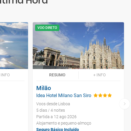
ltima Hora
VOO DIRETO
 INFO
RESUMO
+ INFO
Milão
Idea Hotel Milano San Siro
Voos desde Lisboa
5 dias / 4 noites
Partida a 12 ago 2026
Alojamento e pequeno-almoço
Seguro Básico Incluído