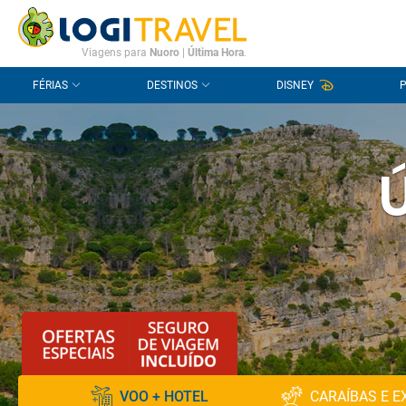
CONTACTO
PERGUNTAS FREQUENTES
Viagens para
Nuoro
|
Última Hora
.
FÉRIAS
DESTINOS
DISNEY
VOO + HOTEL
CARAÍBAS E E