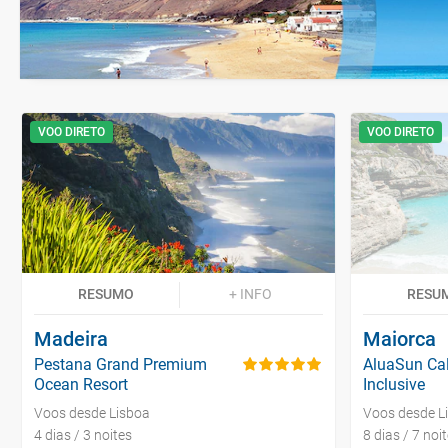
VOO DIRETO
VOO DIRETO
RESUMO
+ INFO
RESU
Madeira
Maiorca
Pestana Grand Premium
AluaSun Cal
Ocean Resort
Inclusive
Voos desde Lisboa
Voos desde L
4 dias / 3 noites
8 dias / 7 noi