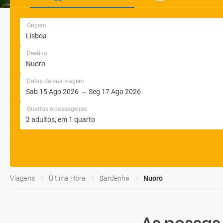
Origem
Destino
Datas da sua viagem
Quartos e passageiros
Viagens
Última Hora
Sardenha
Nuoro