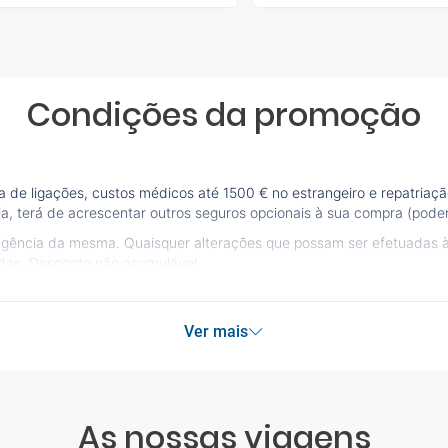
Condições da promoção
e ligações, custos médicos até 1500 € no estrangeiro e repatriação
a, terá de acrescentar outros seguros opcionais à sua compra (poder
vigência da mesma. Quaisquer alterações que possam ser efetuadas 
idas. Desconto não acumulável.
Ver mais
As nossas viagens