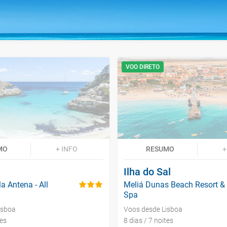
VOO DIRETO
MO
+ INFO
RESUMO
+
Ilha do Sal
a Antena - All
Meliá Dunas Beach Resort &
Spa
isboa
Voos desde Lisboa
tes
8 dias / 7 noites