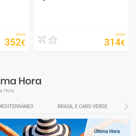
desde
desde
352
314
€
€
tima Hora
ma Hora
MEDITERRÂNEO
BRASIL E CABO VERDE
P
Última Hora