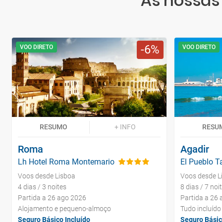
As nossas
6
VOO DIRETO
VOO DIRETO
RESUMO
+ INFO
RESU
Roma
Agadir
Lh Hotel Roma Montemario
El Pueblo Ta
Voos desde Lisboa
Voos desde L
4 dias / 3 noites
8 dias / 7 noi
Partida a 26 ago 2026
Partida a 26
Alojamento e pequeno-almoço
Tudo incluído
Seguro Básico Incluído
Seguro Básic