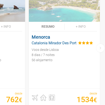
+ INFO
RESUMO
+ INFO
Menorca
Catalonia Mirador Des Port
Voos desde Lisboa
8 dias / 7 noites
o
Só alojamento
desde
desde
762
1534
€
€