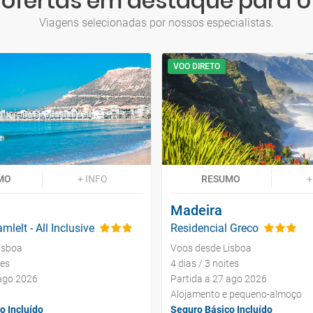
 ofertas em destaque para Ú
Viagens selecionadas por nossos especialistas.
VOO DIRETO
MO
+ INFO
RESUMO
+
Madeira
mlelt - All Inclusive
Residencial Greco
isboa
Voos desde Lisboa
tes
4 dias / 3 noites
 ago 2026
Partida a 27 ago 2026
Alojamento e pequeno-almoço
o Incluído
Seguro Básico Incluído