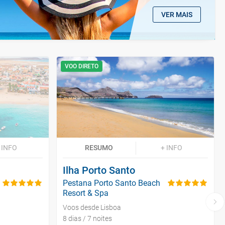
VER MAIS
VOO DIRETO
 INFO
RESUMO
+ INFO
Ilha Porto Santo
Pestana Porto Santo Beach
Resort & Spa
Voos desde Lisboa
8 dias / 7 noites