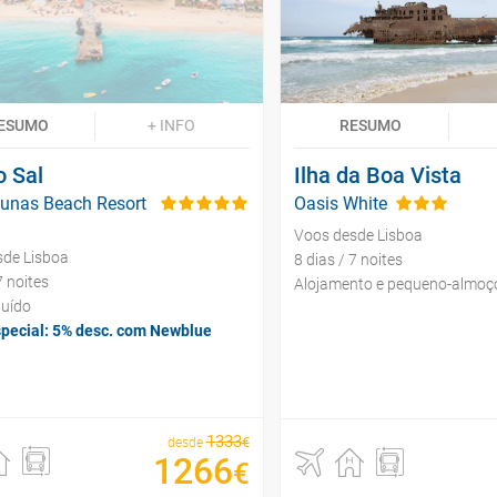
ESUMO
+ INFO
RESUMO
o Sal
Ilha da Boa Vista
Dunas Beach Resort
Oasis White
Voos desde Lisboa
sde Lisboa
8 dias / 7 noites
7 noites
Alojamento e pequeno-almoç
luído
special: 5% desc. com Newblue
1333
€
desde
1266
€