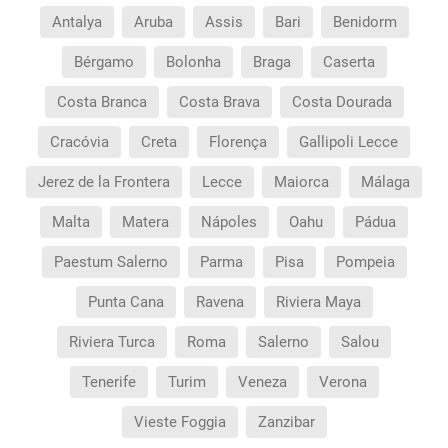
Antalya
Aruba
Assis
Bari
Benidorm
Bérgamo
Bolonha
Braga
Caserta
Costa Branca
Costa Brava
Costa Dourada
Cracóvia
Creta
Florença
Gallipoli Lecce
Jerez de la Frontera
Lecce
Maiorca
Málaga
Malta
Matera
Nápoles
Oahu
Pádua
Paestum Salerno
Parma
Pisa
Pompeia
Punta Cana
Ravena
Riviera Maya
Riviera Turca
Roma
Salerno
Salou
Tenerife
Turim
Veneza
Verona
Vieste Foggia
Zanzibar