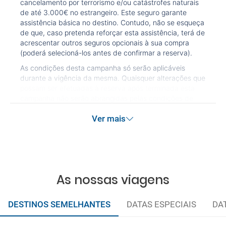
cancelamento por terrorismo e/ou catástrofes naturais
de até 3.000€ no estrangeiro. Este seguro garante
assistência básica no destino. Contudo, não se esqueça
de que, caso pretenda reforçar esta assistência, terá de
acrescentar outros seguros opcionais à sua compra
(poderá selecioná-los antes de confirmar a reserva).
As condições desta campanha só serão aplicáveis
durante a vigência da mesma. Quaisquer alterações que
possam ser efetuadas à reserva após terminada esta
campanha não serão abrangidas pelas condições de
promoção anteriormente referidas. Desconto não
Ver mais
acumulável.
As nossas viagens
DESTINOS SEMELHANTES
DATAS ESPECIAIS
DA