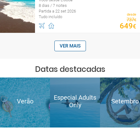
8 dias / 7 noites
Partida a 22 set 2026
desde
Tudo incluído
737
€
649
€
VER MAIS
Datas destacadas
Especial Adults
Verão
Setembro
Only