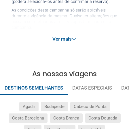
(poderá selecioná-los antes de confirmar a reserva).
As condições desta campanha só serão aplicáveis
durante a vigência da mesma. Quaisquer alterações que
possam ser efetuadas à reserva após terminada esta
campanha.
Ver mais
As nossas viagens
DESTINOS SEMELHANTES
DATAS ESPECIAIS
DA
Agadir
Budapeste
Cabeco de Ponta
Costa Barcelona
Costa Branca
Costa Dourada