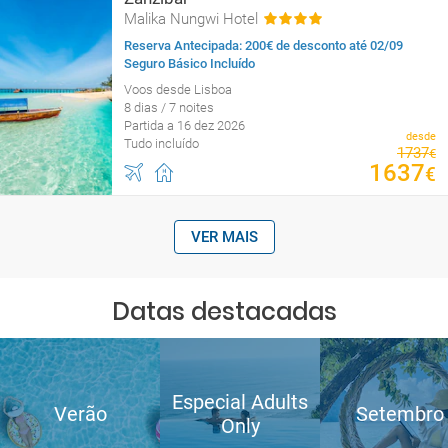
Malika Nungwi Hotel
Reserva Antecipada: 200€ de desconto até 02/09
Seguro Básico Incluído
Voos desde Lisboa
8 dias / 7 noites
Partida a 16 dez 2026
desde
Tudo incluído
1737
€
1637
€
VER MAIS
Datas destacadas
Especial Adults
Verão
Setembro
Only