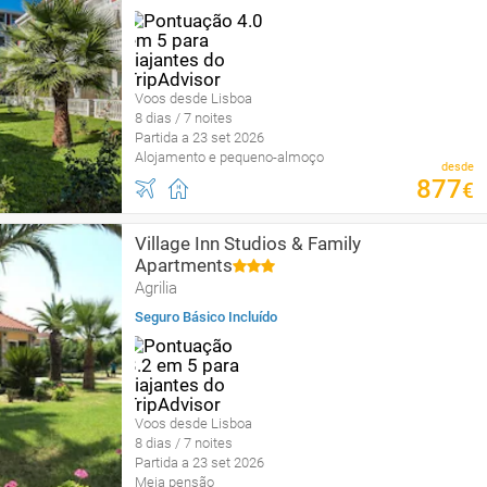
Voos desde Lisboa
8 dias / 7 noites
Partida a 23 set 2026
Alojamento e pequeno-almoço
desde
877
€
Village Inn Studios & Family
Apartments
Agrilia
Seguro Básico Incluído
Voos desde Lisboa
8 dias / 7 noites
Partida a 23 set 2026
Meia pensão