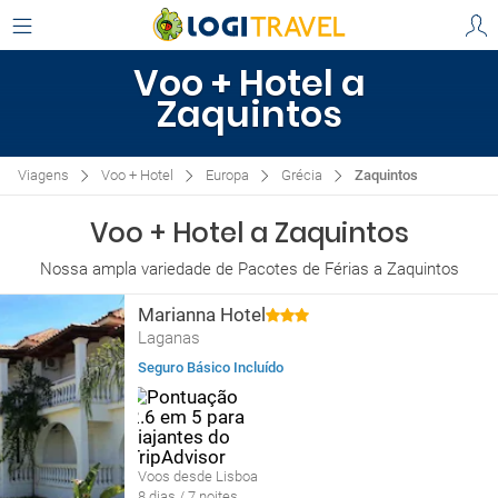
Voo + Hotel a
Zaquintos
Viagens
Voo + Hotel
Europa
Grécia
Zaquintos
Voo + Hotel a Zaquintos
Nossa ampla variedade de Pacotes de Férias a Zaquintos
Marianna Hotel
Laganas
Seguro Básico Incluído
Voos desde Lisboa
8 dias / 7 noites