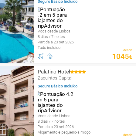
Seguro Básico Incluído
Voos desde Lisboa
8 dias / 7 noites
Partida a 23 set 2026
Tudo incluído
desde
1045
€
Palatino Hotel
Zaquintos Capital
Seguro Básico Incluído
Voos desde Lisboa
8 dias / 7 noites
Partida a 23 set 2026
Alojamento e pequeno-almoço
desde