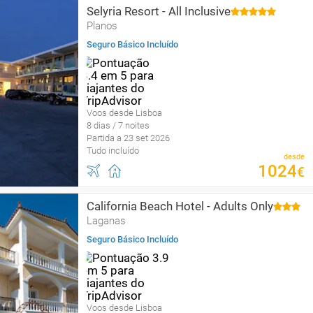
Selyria Resort - All Inclusive
Planos
Seguro Básico Incluído
Voos desde Lisboa
8 dias / 7 noites
Partida a 23 set 2026
Tudo incluído
desde
1024
€
California Beach Hotel - Adults Only
Laganas
Seguro Básico Incluído
Voos desde Lisboa