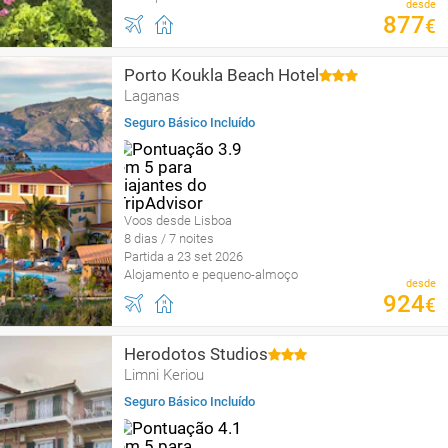
desde
877
€
Porto Koukla Beach Hotel
Laganas
Seguro Básico Incluído
Voos desde Lisboa
8 dias / 7 noites
Partida a 23 set 2026
Alojamento e pequeno-almoço
desde
924
€
Herodotos Studios
Limni Keriou
Seguro Básico Incluído