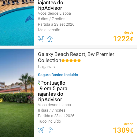
Voos desde Lisboa
8 dias / 7 noites
Partida a 23 set 2026
Meia pensão
desde
1222
€
Galaxy Beach Resort, Bw Premier
Collection
Laganas
Seguro Básico Incluído
Voos desde Lisboa
8 dias / 7 noites
Partida a 23 set 2026
Tudo incluído
desde
1309
€