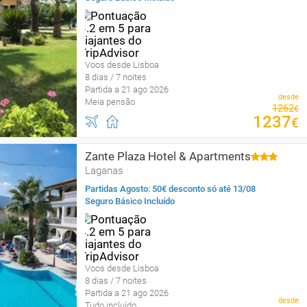
Voos desde Lisboa
8 dias / 7 noites
Partida a 21 ago 2026
desde
Meia pensão
1262
€
1237
€
Zante Plaza Hotel & Apartments
Laganas
Partidas Agosto: 50€ desconto só até 13/08
Seguro Básico Incluído
Voos desde Lisboa
8 dias / 7 noites
Partida a 21 ago 2026
desde
Tudo incluído