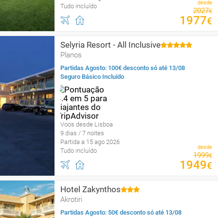
desde
Tudo incluído
2027
€
1977
€
Selyria Resort - All Inclusive
Planos
Partidas Agosto: 100€ desconto só até 13/08
Seguro Básico Incluído
Voos desde Lisboa
9 dias / 7 noites
Partida a 15 ago 2026
desde
Tudo incluído
1999
€
1949
€
Hotel Zakynthos
Akrotiri
Partidas Agosto: 50€ desconto só até 13/08