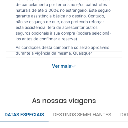
de cancelamento por terrorismo e/ou catástrofes
naturais de até 3.000€ no estrangeiro. Este seguro
garante assistência básica no destino. Contudo,
não se esqueça de que, caso pretenda reforçar
esta assistência, terá de acrescentar outros
seguros opcionais à sua compra (poderá selecioná-
los antes de confirmar a reserva).
As condições desta campanha só serão aplicáveis
durante a vigência da mesma. Quaisquer
alterações que possam ser efetuadas à reserva
após terminada esta campanha não serão
Ver mais
abrangidas pelas condições de promoção
anteriormente referidas. Desconto não acumulável.
As nossas viagens
DATAS ESPECIAIS
DESTINOS SEMELHANTES
DA