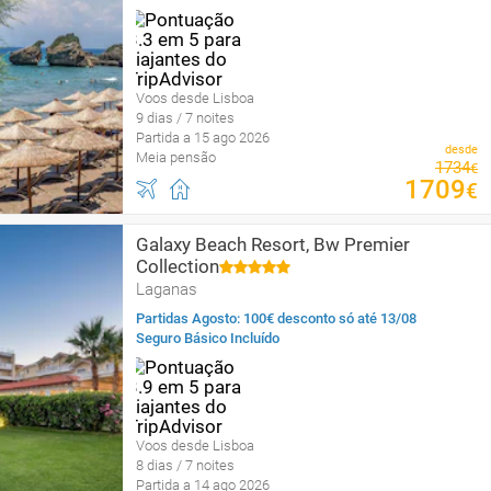
Voos desde Lisboa
9 dias / 7 noites
Partida a 15 ago 2026
desde
Meia pensão
1734
€
1709
€
Galaxy Beach Resort, Bw Premier
Collection
Laganas
Partidas Agosto: 100€ desconto só até 13/08
Seguro Básico Incluído
Voos desde Lisboa
8 dias / 7 noites
Partida a 14 ago 2026