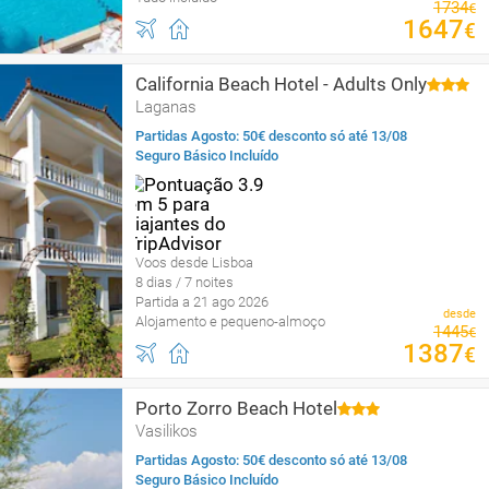
1734
€
1647
€
California Beach Hotel - Adults Only
Laganas
Partidas Agosto: 50€ desconto só até 13/08
Seguro Básico Incluído
Voos desde Lisboa
8 dias / 7 noites
Partida a 21 ago 2026
desde
Alojamento e pequeno-almoço
1445
€
1387
€
Porto Zorro Beach Hotel
Vasilikos
Partidas Agosto: 50€ desconto só até 13/08
Seguro Básico Incluído