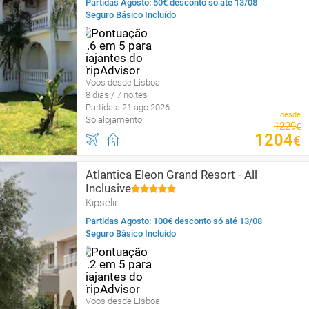
Partidas Agosto: 50€ desconto só até 13/08
Seguro Básico Incluído
Voos desde Lisboa
8 dias / 7 noites
Partida a 21 ago 2026
desde
Só alojamento
1229
€
1204
€
Atlantica Eleon Grand Resort - All
Inclusive
Kipselii
Partidas Agosto: 100€ desconto só até 13/08
Seguro Básico Incluído
Voos desde Lisboa