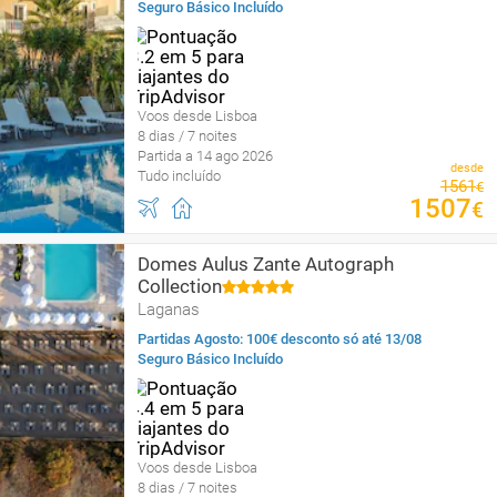
Seguro Básico Incluído
Voos desde Lisboa
8 dias / 7 noites
Partida a 14 ago 2026
desde
Tudo incluído
1561
€
1507
€
Domes Aulus Zante Autograph
Collection
Laganas
Partidas Agosto: 100€ desconto só até 13/08
Seguro Básico Incluído
Voos desde Lisboa
8 dias / 7 noites