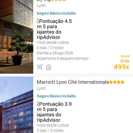
Lyon
Seguro Básico Incluído
Voos desde Lisboa
3 dias / 2 noites
Partida a 29 ago 2026
desde
Alojamento e pequeno-almoço
510
€
499
€
Marriott Lyon Cité Internationale
Lyon
Seguro Básico Incluído
Voos desde Lisboa
3 dias / 2 noites