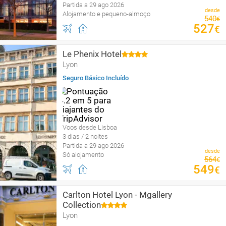
Partida a 29 ago 2026
desde
Alojamento e pequeno-almoço
540
€
527
€
Le Phenix Hotel
Lyon
Seguro Básico Incluído
Voos desde Lisboa
3 dias / 2 noites
Partida a 29 ago 2026
desde
Só alojamento
564
€
549
€
Carlton Hotel Lyon - Mgallery
Collection
Lyon