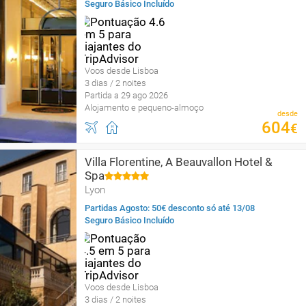
Seguro Básico Incluído
Voos desde Lisboa
3 dias / 2 noites
Partida a 29 ago 2026
Alojamento e pequeno-almoço
desde
604
€
Villa Florentine, A Beauvallon Hotel &
Spa
Lyon
Partidas Agosto: 50€ desconto só até 13/08
Seguro Básico Incluído
Voos desde Lisboa
3 dias / 2 noites