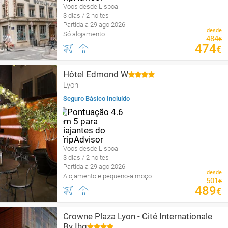
Voos desde Lisboa
3 dias / 2 noites
Partida a 29 ago 2026
desde
Só alojamento
484
€
474
€
Hôtel Edmond W
Lyon
Seguro Básico Incluído
Voos desde Lisboa
3 dias / 2 noites
Partida a 29 ago 2026
desde
Alojamento e pequeno-almoço
501
€
489
€
Crowne Plaza Lyon - Cité Internationale
By Ihg