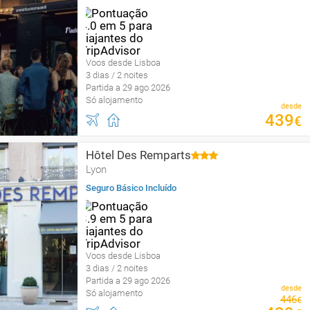
Voos desde Lisboa
3 dias / 2 noites
Partida a 29 ago 2026
Só alojamento
desde
439
€
Hôtel Des Remparts
Lyon
Seguro Básico Incluído
Voos desde Lisboa
3 dias / 2 noites
Partida a 29 ago 2026
desde
Só alojamento
446
€