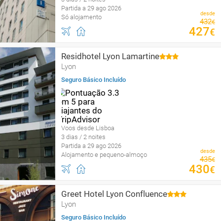
Partida a 29 ago 2026
desde
Só alojamento
432
€
427
€
Residhotel Lyon Lamartine
Lyon
Seguro Básico Incluído
Voos desde Lisboa
3 dias / 2 noites
Partida a 29 ago 2026
desde
Alojamento e pequeno-almoço
435
€
430
€
Greet Hotel Lyon Confluence
Lyon
Seguro Básico Incluído