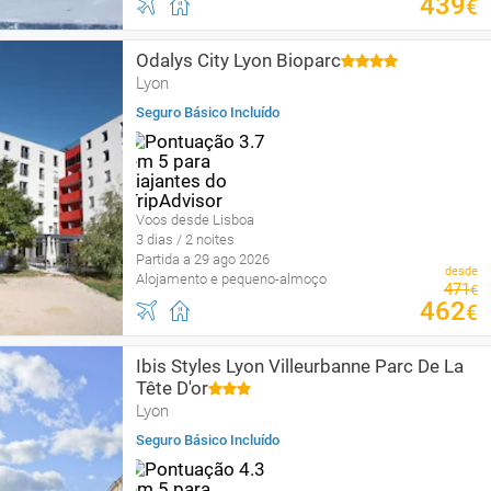
439
€
Odalys City Lyon Bioparc
Lyon
Seguro Básico Incluído
Voos desde Lisboa
3 dias / 2 noites
Partida a 29 ago 2026
desde
Alojamento e pequeno-almoço
471
€
462
€
Ibis Styles Lyon Villeurbanne Parc De La
Tête D'or
Lyon
Seguro Básico Incluído