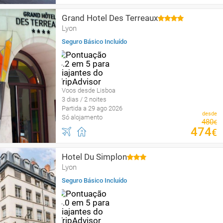
Grand Hotel Des Terreaux
Lyon
Seguro Básico Incluído
Voos desde Lisboa
3 dias / 2 noites
Partida a 29 ago 2026
desde
Só alojamento
480
€
474
€
Hotel Du Simplon
Lyon
Seguro Básico Incluído