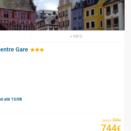
+ INFO
Centre Gare
só até 13/08
769
€
desde
744
€