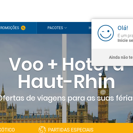
Olá!
PROMOÇÕES
PACOTES
HOTÉIS
CRU
É um pra
Inicie s
Voo + Hotel a
Ainda não t
Haut-Rhin
Ofertas de viagens para as suas féria
XÓTICO
PARTIDAS ESPECIAIS