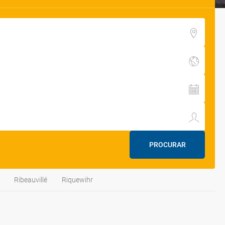
PROCURAR
Ribeauvillé
Riquewihr