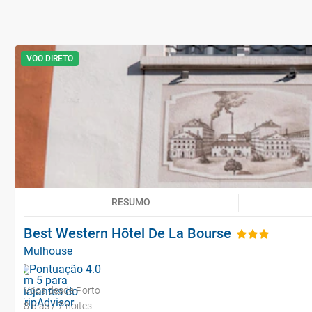
VOO DIRETO
RESUMO
Best Western Hôtel De La Bourse
Mulhouse
Voos desde Porto
8 dias / 7 noites