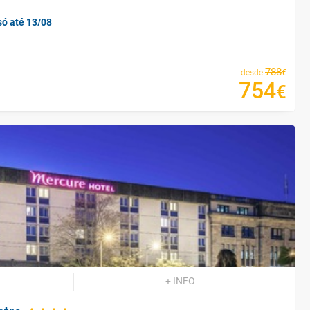
só até 13/08
788
€
desde
754
€
+ INFO