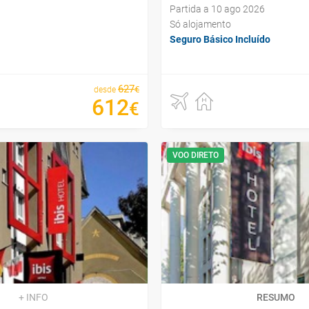
Partida a 10 ago 2026
Só alojamento
Seguro Básico Incluído
627
€
desde
612
€
VOO DIRETO
+ INFO
RESUMO