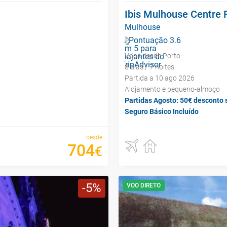
Ibis Mulhouse Centre F
Mulhouse
Voos desde Porto
8 dias / 7 noites
Partida a 10 ago 2026
Alojamento e pequeno-almoço
Partidas Agosto: 50€ desconto 
Seguro Básico Incluído
desde
704
€
5
VOO DIRETO