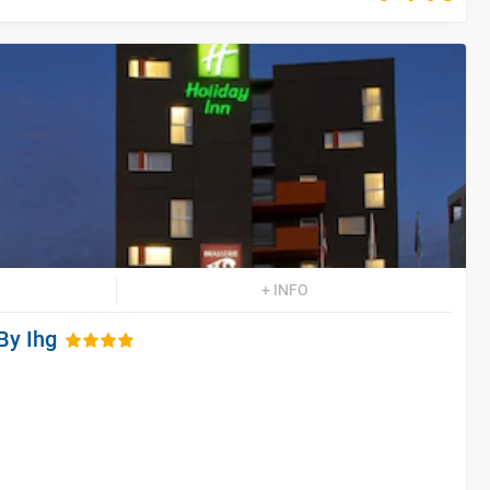
+ INFO
By Ihg