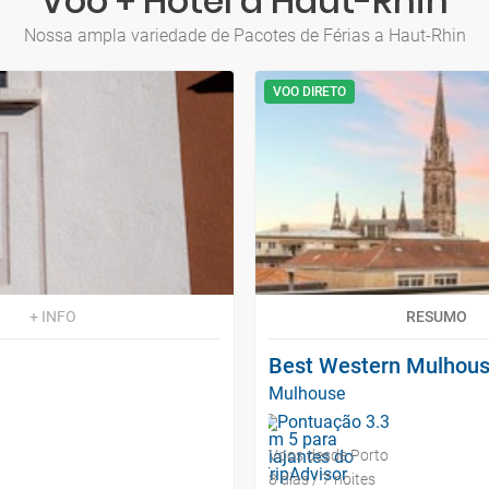
Voo + Hotel a Haut-Rhin
Nossa ampla variedade de Pacotes de Férias a Haut-Rhin
VOO DIRETO
+ INFO
RESUMO
Best Western Mulhous
Mulhouse
Voos desde Porto
8 dias / 7 noites