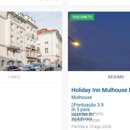
VOO DIRETO
+ INFO
RESUMO
Holiday Inn Mulhouse 
Mulhouse
Voos desde Porto
8 dias / 7 noites
Partida a 10 ago 2026