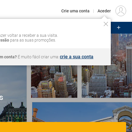
€
Origem
LISBOA (LIS)
PT
EUR
Crie uma conta
|
Aceder
ZEIROS
CIRCUITOS
VOOS
Iniciar sessão
zer voltar a receber a sua visita.
essão
para as suas promoções.
crie a sua conta
em conta?
É muito fácil criar uma:
s