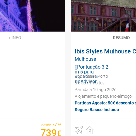
+ INFO
RESUMO
Ibis Styles Mulhouse 
Mulhouse
Voos desde Porto
8 dias / 7 noites
Partida a 10 ago 2026
Alojamento e pequeno-almoço
Partidas Agosto: 50€ desconto 
Seguro Básico Incluído
777
€
desde
739
€