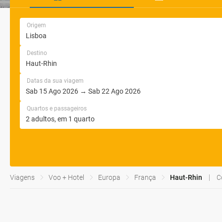
Origem
Destino
Datas da sua viagem
Quartos e passageiros
Viagens
Voo + Hotel
Europa
França
Haut-Rhin
C