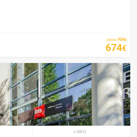
705
€
desde
674
€
+ INFO