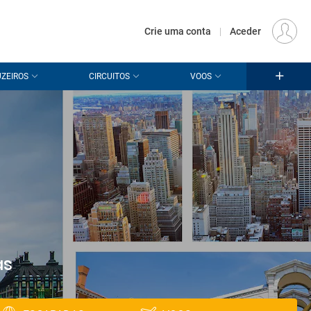
€
Origem
LISBOA (LIS)
PT
EUR
Crie uma conta
|
Aceder
ZEIROS
CIRCUITOS
VOOS
as