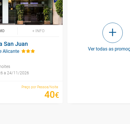
MO
+ INFO
la San Juan
Ver todas as promo
 Alicante
noites
26 a 24/11/2026
Preço por Pessoa/Noite
40
€