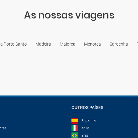
As nossas viagens
ha Porto Santo
Madeira
Maiorca
Menorca
Sardenha
OUTROS PAÍSES
Espanha
ntes
Italia
Brasil