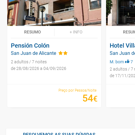
RESUMO
+ INFO
RESU
Pensión Colón
Hotel Vil
San Juan de Alicante
San Juan de
2 adultos / 7 noites
M. bom
7
de 28/08/2026 a 04/09/2026
2 adultos / 7 
de 17/11/20
Preço por Pessoa/Noite
54
€
RESOLVEMOS AS SUAS DÚVIDAS