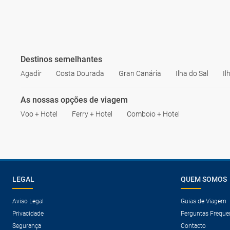
Destinos semelhantes
Agadir
Costa Dourada
Gran Canária
Ilha do Sal
Il
As nossas opções de viagem
Voo + Hotel
Ferry + Hotel
Comboio + Hotel
LEGAL
QUEM SOMOS
Aviso Legal
Guias de Viagem
Privacidade
Perguntas Freque
Segurança
Contacto