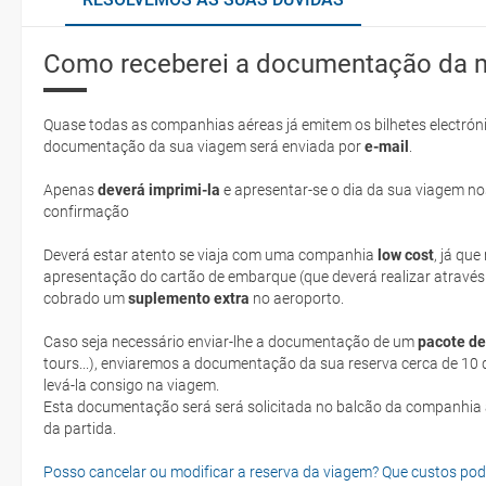
Como receberei a documentação da 
Quase todas as companhias aéreas já emitem os bilhetes electróni
documentação da sua viagem será enviada por
e-mail
.
Apenas
deverá imprimi-la
e apresentar-se o dia da sua viagem no
confirmação
Deverá estar atento se viaja com uma companhia
low cost
, já qu
apresentação do cartão de embarque (que deverá realizar através
cobrado um
suplemento extra
no aeroporto.
Caso seja necessário enviar-lhe a documentação de um
pacote de
tours...), enviaremos a documentação da sua reserva cerca de 10 d
levá-la consigo na viagem.
Esta documentação será será solicitada no balcão da companhia aéreen ao realizar o check-in no dia
da partida.
Posso cancelar ou modificar a reserva da viagem? Que custos po