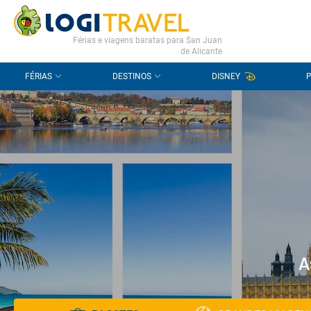
CONTACTO
PERGUNTAS FREQUENTES
Férias e viagens baratas para San Juan
de Alicante
FÉRIAS
DESTINOS
DISNEY
A