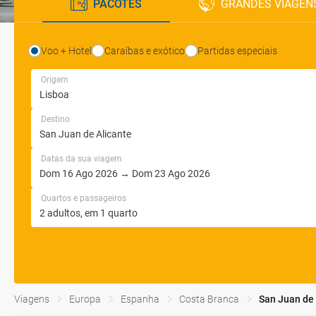
PACOTES
GRANDES VIAGEN
Voo + Hotel
Caraíbas e exótico
Partidas especiais
Origem
Destino
Datas da sua viagem
Quartos e passageiros
Viagens
Europa
Espanha
Costa Branca
San Juan de 