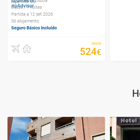
Voos desde Lisboa
8 dias / 7 noites
Partida a 12 set 2026
Só alojamento
Seguro Básico Incluído
desde
524
€
H