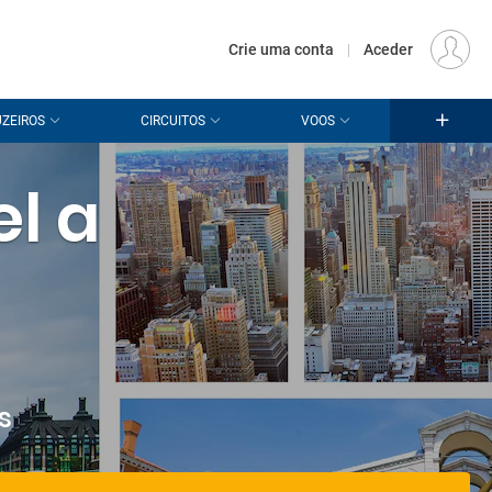
€
Origem
LISBOA (LIS)
PT
EUR
Crie uma conta
|
Aceder
ZEIROS
CIRCUITOS
VOOS
el a
s