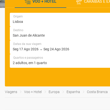
VOO + HOTEL
CARAÍBAS E E
Origem
Destino
Datas da sua viagem
Quartos e passageiros
Viagens
Voo + Hotel
Europa
Espanha
Costa Branca