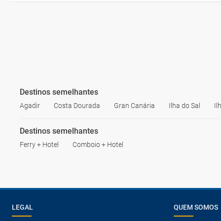
Destinos semelhantes
Agadir
Costa Dourada
Gran Canária
Ilha do Sal
Il
Destinos semelhantes
Ferry + Hotel
Comboio + Hotel
LEGAL
QUEM SOMOS