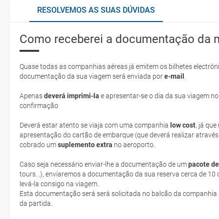
RESOLVEMOS AS SUAS DÚVIDAS
Como receberei a documentação da 
Quase todas as companhias aéreas já emitem os bilhetes electróni
documentação da sua viagem será enviada por
e-mail
.
Apenas
deverá imprimi-la
e apresentar-se o dia da sua viagem no
confirmação
Deverá estar atento se viaja com uma companhia
low cost
, já qu
apresentação do cartão de embarque (que deverá realizar através
cobrado um
suplemento extra
no aeroporto.
Caso seja necessário enviar-lhe a documentação de um
pacote de
tours...), enviaremos a documentação da sua reserva cerca de 10 d
levá-la consigo na viagem.
Esta documentação será será solicitada no balcão da companhia aéreen ao realizar o check-in no dia
da partida.