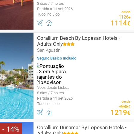
8 dias / 7 noites
Partida a 11 set 2026
desde
Tudo incluído
1126
€
1114
€
Corallium Beach By Lopesan Hotels -
Adults Only
San Agustin
Seguro Básico Incluído
Voos desde Lisboa
8 dias / 7 noites
Partida a 11 set 2026
desde
Tudo incluído
1232
€
1219
€
Corallium Dunamar By Lopesan Hotels -
14
Adults Only