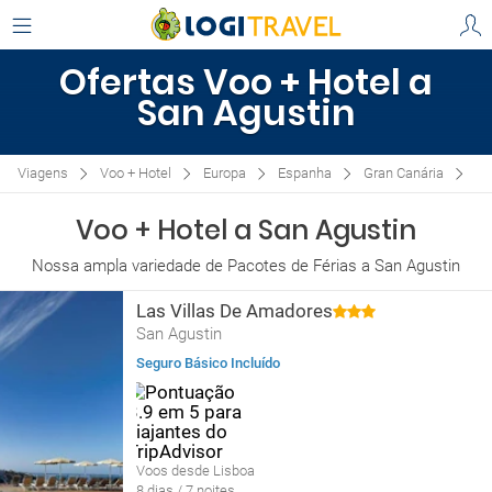
Ofertas Voo + Hotel a
San Agustin
Viagens
Voo + Hotel
Europa
Espanha
Gran Canária
Sa
Voo + Hotel a San Agustin
Nossa ampla variedade de Pacotes de Férias a San Agustin
Las Villas De Amadores
San Agustin
Seguro Básico Incluído
Voos desde Lisboa
8 dias / 7 noites