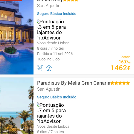
San Agustin
Seguro Básico Incluído
Voos desde Lisboa
8 dias / 7 noites
Partida a 11 set 2026
desde
Tudo incluído
1697
€
1462
€
Paradisus By Meliá Gran Canaria
San Agustin
Seguro Básico Incluído
Voos desde Lisboa
8 dias / 7 noites