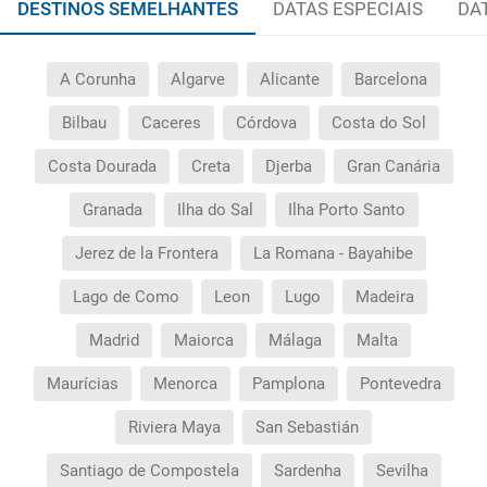
DESTINOS SEMELHANTES
DATAS ESPECIAIS
DA
A Corunha
Algarve
Alicante
Barcelona
Bilbau
Caceres
Córdova
Costa do Sol
Costa Dourada
Creta
Djerba
Gran Canária
Granada
Ilha do Sal
Ilha Porto Santo
Jerez de la Frontera
La Romana - Bayahibe
Lago de Como
Leon
Lugo
Madeira
Madrid
Maiorca
Málaga
Malta
Maurícias
Menorca
Pamplona
Pontevedra
Riviera Maya
San Sebastián
Santiago de Compostela
Sardenha
Sevilha