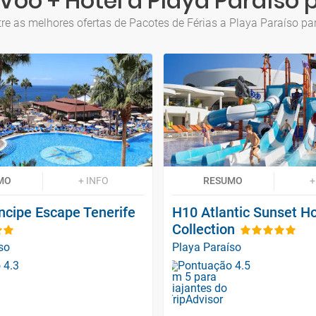
Voo + Hotel a Playa Paraíso p
re as melhores ofertas de Pacotes de Férias a Playa Paraíso par
MO
+ INFO
RESUMO
+
ncipe Escape Tenerife
H10 Atlantic Sunset H
Collection
so
Playa Paraíso