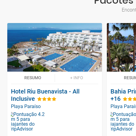
Pacotes 
Encont
RESUMO
+ INFO
RESU
Hotel Riu Buenavista - All
Bahia Pri
Inclusive
+16
Playa Paraíso
Playa Paraí