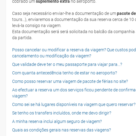
cobrado um
suplemento extra
no aeroporto.
Caso seja necessário enviar-lhe a documentação de um
pacote de
tours...), enviaremos a documentação da sua reserva cerca de 10 d
levá-la consigo na viagem.
Esta documentação será será solicitada no balcão da companhia aéreen ao realizar o check-in no dia
da partida.
Posso cancelar ou modificar a reserva da viagem? Que custos po
cancelamento ou modificação da viagem?
Que validade deve ter o meu passaporte para viajar para...?
Com quanta antecedência tenho de estar no aeroporto?
Como posso reservar uma viagem de pacote de férias no site?
Ao efectuar a reserva um dos serviços ficou pendente de confirma
viagem?
Como sei se há lugares disponíveis na viagem que quero reservar?
Se tenho os transfers incluídos, onde me devo dirigir?
A minha reserva inclui algum seguro de viagem?
Quais as condições gerais nas reservas das viagens?