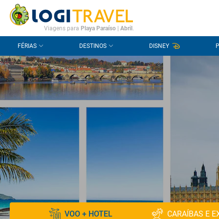
CONTACTO
PERGUNTAS FREQUENTES
Viagens para
Playa Paraíso
|
Abril
.
FÉRIAS
DESTINOS
DISNEY
VOO + HOTEL
CARAÍBAS E E