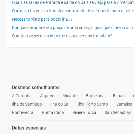
Quais as taxas de entrada e saída do país se viajo para a América?
Que devo fazer se o transfer contratado do aeroporto para o hotel
Necessito visto para poder ir a...?
Por que me aparece o preço de uma criança igual que o preço dum
Quantas vezes devo imprimir o voucher dos transfers?
Destinos semelhantes
A Corunha
Algarve
Alicante
Barcelona
Bilbau
Ilha de Santiago
Ilha do Sal
Ilha Porto Santo
Jamaica
Pontevedra
Punta Cana
Riviera Turca
San Sebastián
Datas especiais