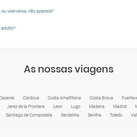
, ou vice-versa, não aparece?
 adulto?
As nossas viagens
Caceres
Córdova
Costa Amalfitana
Costa Brava
Fuertev
Jerez de la Frontera
Leon
Lugo
Madeira
Madrid
Santiago de Compostela
Sardenha
Sevilha
Toledo
Val