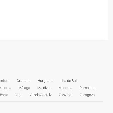
entura
Granada
Hurghada
Ilha de Bali
Maiorca
Málaga
Maldivas
Menorca
Pamplona
ência
Vigo
VitoriaGasteiz
Zanzibar
Zaragoza