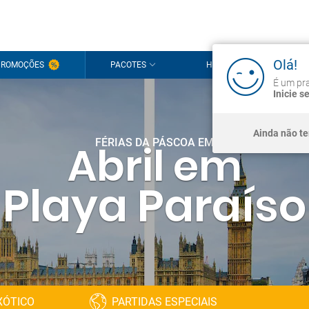
Olá!
PROMOÇÕES
PACOTES
HOTÉIS
CRU
É um pra
Inicie s
Ainda não t
FÉRIAS DA PÁSCOA EM
Abril em
Playa Paraíso
XÓTICO
PARTIDAS ESPECIAIS