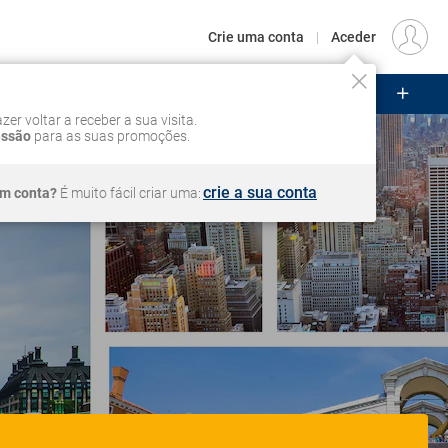
€
Origem
LISBOA (LIS)
PT
EUR
Crie uma conta
|
Aceder
ZEIROS
CIRCUITOS
VOOS
Iniciar sessão
zer voltar a receber a sua visita.
essão
para as suas promoções.
crie a sua conta
em conta?
É muito fácil criar uma: