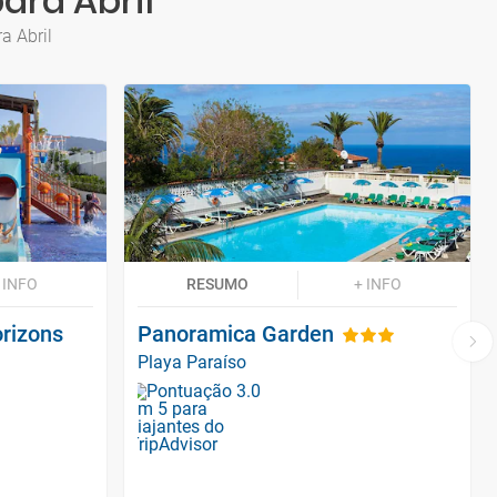
ara Abril
a Abril
 INFO
RESUMO
+ INFO
orizons
Panoramica Garden
Playa Paraíso