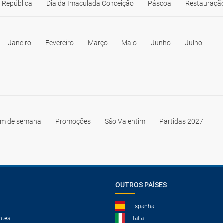
 República
Dia da Imaculada Conceição
Páscoa
Restauração
Janeiro
Fevereiro
Março
Maio
Junho
Julho
im de semana
Promoções
São Valentim
Partidas 2027
OUTROS PAÍSES
Espanha
ntes
Italia