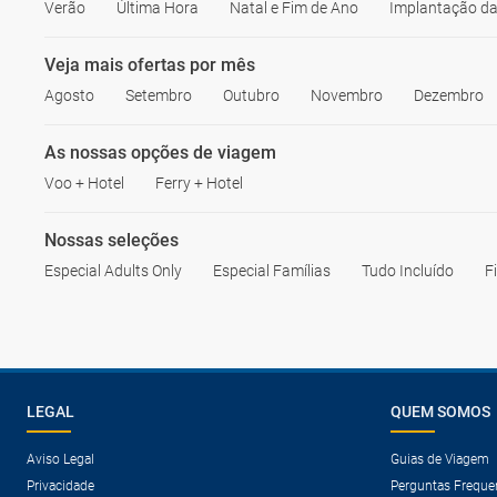
Verão
Última Hora
Natal e Fim de Ano
Implantação da
Veja mais ofertas por mês
Agosto
Setembro
Outubro
Novembro
Dezembro
As nossas opções de viagem
Voo + Hotel
Ferry + Hotel
Nossas seleções
Especial Adults Only
Especial Famílias
Tudo Incluído
F
LEGAL
QUEM SOMOS
Aviso Legal
Guias de Viagem
Privacidade
Perguntas Freque