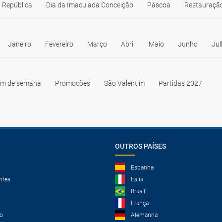
 República
Dia da Imaculada Conceição
Páscoa
Restauração
Janeiro
Fevereiro
Março
Abril
Maio
Junho
Jul
im de semana
Promoções
São Valentim
Partidas 2027
OUTROS PAÍSES
Espanha
ntes
Italia
Brasil
França
o
Alemanha