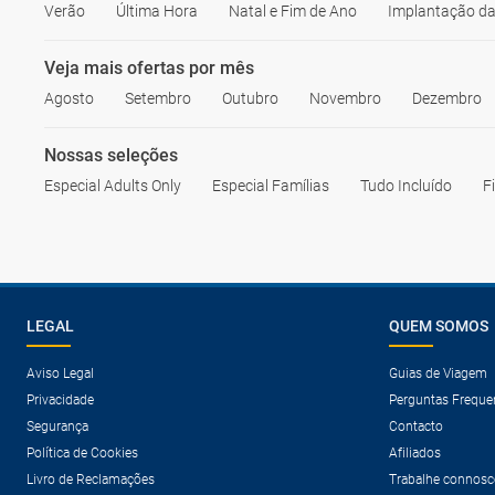
Verão
Última Hora
Natal e Fim de Ano
Implantação da
Veja mais ofertas por mês
Agosto
Setembro
Outubro
Novembro
Dezembro
Nossas seleções
Especial Adults Only
Especial Famílias
Tudo Incluído
F
LEGAL
QUEM SOMOS
Aviso Legal
Guias de Viagem
Privacidade
Perguntas Freque
Segurança
Contacto
Política de Cookies
Afiliados
Livro de Reclamações
Trabalhe connosc