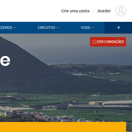
€
Origem
LISBOA (LIS)
PT
EUR
Crie uma conta
|
Aceder
ZEIROS
CIRCUITOS
VOOS
VER CONDIÇÕES
de