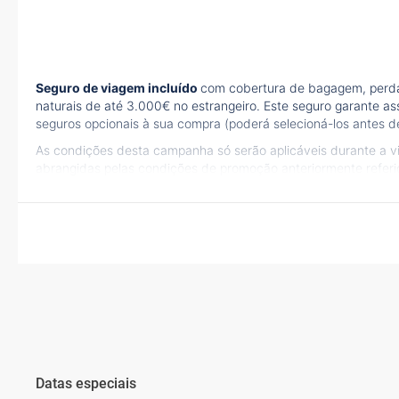
Seguro de viagem incluído
com cobertura de bagagem, perda 
naturais de até 3.000€ no estrangeiro. Este seguro garante as
seguros opcionais à sua compra (poderá selecioná-los antes de
As condições desta campanha só serão aplicáveis durante a 
abrangidas pelas condições de promoção anteriormente refer
Datas especiais