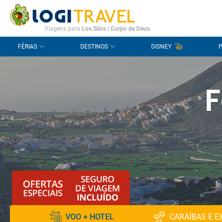
CONTACTO
PERGUNTAS FREQUENTES
Viagens para
Los Silos
|
Corpo de Deus
.
FÉRIAS
DESTINOS
DISNEY
F
VOO + HOTEL
CARAÍBAS E E