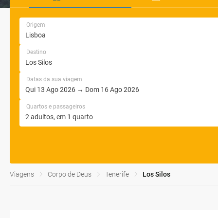
Origem
Destino
Datas da sua viagem
Quartos e passageiros
Viagens
Corpo de Deus
Tenerife
Los Silos