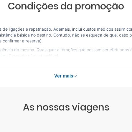
Condições da promoção
de ligações e repatriação. Ademais, inclui custos médicos assim co
sistência básica no destino. Contudo, não se esqueça de que, caso pr
 confirmar a reserva).
vigência da mesma. Quaisquer alterações que possam ser efetuadas 
idas. Desconto não acumulável.
Ver mais
As nossas viagens